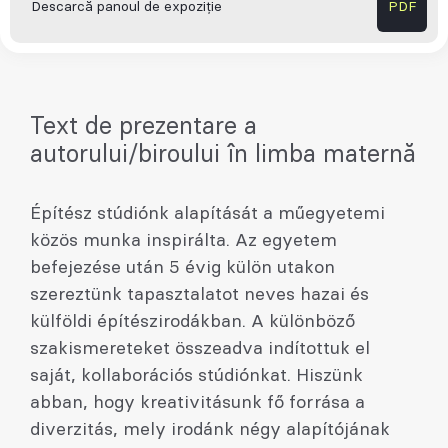
Descarcă panoul de expoziție
PDF
Text de prezentare a
autorului/biroului în limba maternă
Építész stúdiónk alapítását a műegyetemi
közös munka inspirálta. Az egyetem
befejezése után 5 évig külön utakon
szereztünk tapasztalatot neves hazai és
külföldi építészirodákban. A különböző
szakismereteket összeadva indítottuk el
saját, kollaborációs stúdiónkat. Hiszünk
abban, hogy kreativitásunk fő forrása a
diverzitás, mely irodánk négy alapítójának