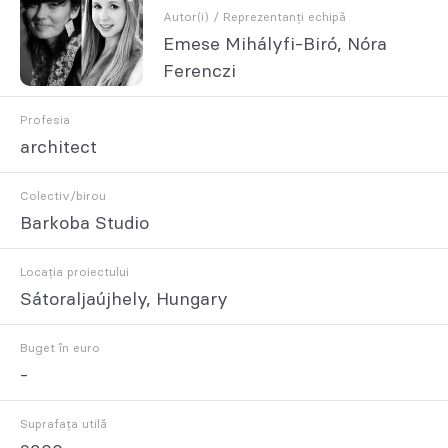
Autor(i) / Reprezentanți echipă
Emese Mihályfi-Biró, Nóra
Ferenczi
Profesia
architect
Colectiv/birou
Barkoba Studio
Locația proiectului
Sátoraljaújhely, Hungary
Buget în euro
-
Suprafața utilă