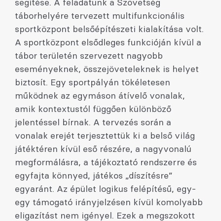
segítése. A feladatunk a Szövetség
táborhelyére tervezett multifunkcionális
sportközpont belsőépítészeti kialakítása volt.
A sportközpont elsődleges funkcióján kívül a
tábor területén szervezett nagyobb
eseményeknek, összejöveteleknek is helyet
biztosít. Egy sportpályán tökéletesen
működnek az egymáson átívelő vonalak,
amik kontextustól függően különböző
jelentéssel bírnak. A tervezés során a
vonalak erejét terjesztettük ki a belső világ
játéktéren kívül eső részére, a nagyvonalú
megformálásra, a tájékoztató rendszerre és
egyfajta könnyed, játékos „díszítésre”
egyaránt. Az épület logikus felépítésű, egy-
egy támogató irányjelzésen kívül komolyabb
eligazítást nem igényel. Ezek a megszokott