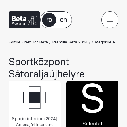
ro
en
Edițiile Premiilor Beta
/
Premiile Beta 2024
/
Categoriile ediției 2024
Sportközpont
Sátoraljaújhelyre
S
Spațiu interior (2024)
Selectat
Amenajări interioare