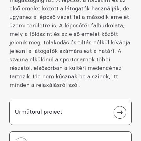
magasságáig fut. A lépcsőt a földszint és az
első emelet között a látogatók használják, de
ugyanez a lépcső vezet fel a második emeleti
üzemi területre is. A lépcsőtér falburkolata,
mely a földszint és az első emelet között
jelenik meg, tolakodás és tiltás nélkül kívánja
jelezni a látogatók számára ezt a határt. A
szauna elkülönül a sportcsarnok többi
részétől, elsősorban a kültéri medencéhez
tartozik. Ide nem kúsznak be a színek, itt
minden a relaxálásról szól.
Următorul proiect