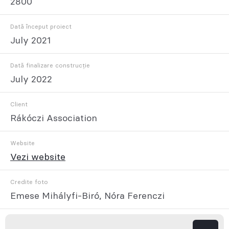
2800
Dată început proiect
July 2021
Dată finalizare construcție
July 2022
Client
Rákóczi Association
Website
Vezi website
Credite foto
Emese Mihályfi-Biró, Nóra Ferenczi