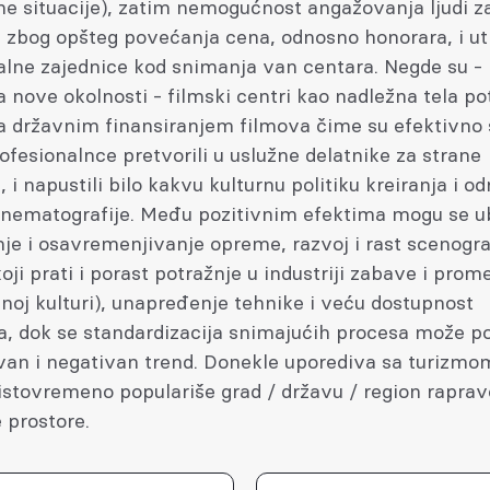
ne situacije), zatim nemogućnost angažovanja ljudi 
 zbog opšteg povećanja cena, odnosno honorara, i ut
alne zajednice kod snimanja van centara. Negde su -
a nove okolnosti - filmski centri kao nadležna tela p
sa državnim finansiranjem filmova čime su efektivno
ofesionalnce pretvorili u uslužne delatnike za strane
, i napustili bilo kakvu kulturnu politiku kreiranja i o
nematografije. Među pozitivnim efektima mogu se ub
je i osavremenjivanje opreme, razvoj i rast scenogra
oji prati i porast potražnje u industriji zabave i prom
noj kulturi), unapređenje tehnike i veću dostupnost
a, dok se standardizacija snimajućih procesa može po
ivan i negativan trend. Donekle uporediva sa turizmo
 istovremeno populariše grad / državu / region rapravo,
 prostore.