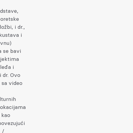
edstave,
eoretske
ožbi, i dr.,
kustava i
ivnu)
a se bavi
bjektima
leđa i
i dr. Ovo
 sa video
lturnih
 lokacijama
r kao
 povezujući
 /