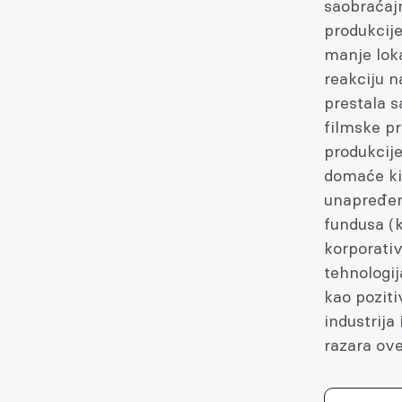
saobraćaj
produkcije
manje lok
reakciju n
prestala 
filmske pr
produkcije
domaće ki
unapređen
fundusa (k
korporativ
tehnologij
kao pozit
industrija
razara ove