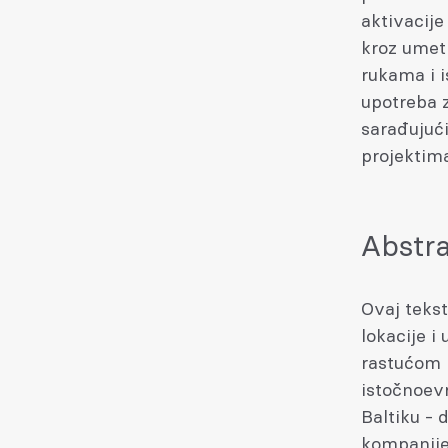
aktivacije
kroz umet
rukama i i
upotreba z
sarađujuć
projektim
Abstra
Ovaj teks
lokacije i 
rastućom 
istočnoev
Baltiku - 
kompanije,