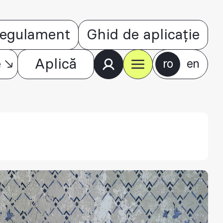
egulament
Ghid de aplicație
e
Aplică
ro
en