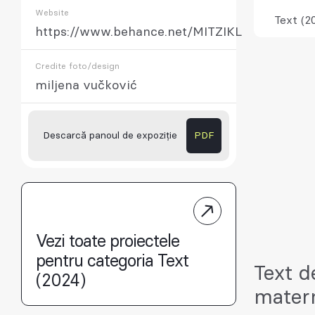
Website
Text (2
https://www.behance.net/MITZIKL
Credite foto/design
miljena vučković
Descarcă panoul de expoziție
PDF
Vezi toate proiectele
pentru categoria Text
Text d
(2024)
mater