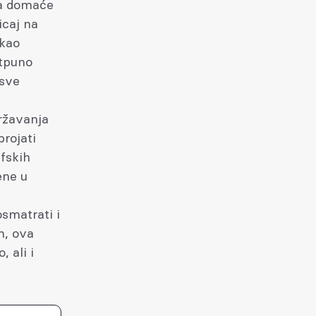
za domaće
icaj na
 kao
otpuno
 sve
državanja
rojati
fskih
ene u
smatrati i
m, ova
 ali i