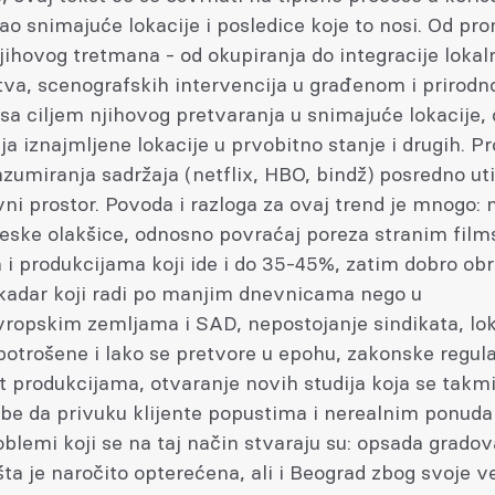
ao snimajuće lokacije i posledice koje to nosi. Od pr
njihovog tretmana - od okupiranja do integracije lokal
tva, scenografskih intervencija u građenom i prirod
sa ciljem njihovog pretvaranja u snimajuće lokacije,
a iznajmljene lokacije u prvobitno stanje i drugih. 
nzumiranja sadržaja (netflix, HBO, bindž) posredno ut
javni prostor. Povoda i razloga za ovaj trend je mnogo:
eske olakšice, odnosno povraćaj poreza stranim fil
i produkcijama koji ide i do 35-45%, zatim dobro ob
 kadar koji radi po manjim dnevnicama nego u
ropskim zemljama i SAD, nepostojanje sindikata, lok
 potrošene i lako se pretvore u epohu, zakonske regula
st produkcijama, otvaranje novih studija koja se takm
be da privuku klijente popustima i nerealnim ponudam
oblemi koji se na taj način stvaraju su: opsada gradov
a je naročito opterećena, ali i Beograd zbog svoje v