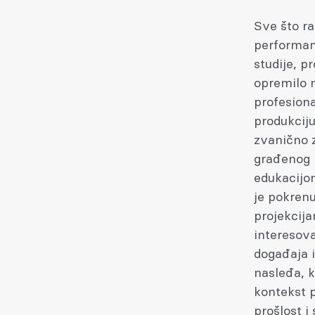
Sve što ra
performans
studije, pr
opremilo m
profesiona
produkciju
zvanično 
građenog 
edukacijom
je pokren
projekcija
interesova
događaja i
nasleđa, k
kontekst p
prošlost i