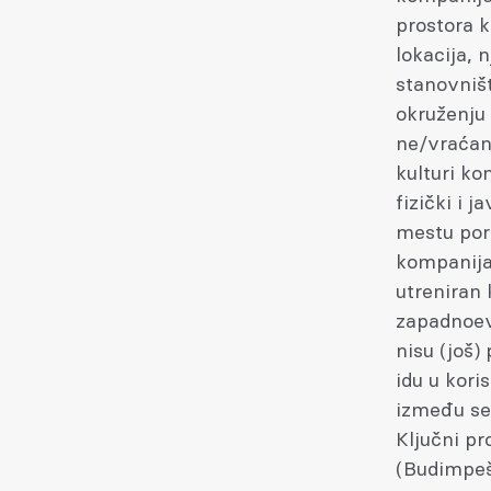
prostora k
lokacija, 
stanovniš
okruženju 
ne/vraćanj
kulturi ko
fizički i 
mestu por
kompanija 
utreniran
zapadnoev
nisu (još)
idu u kori
između se
Ključni pr
(Budimpešt