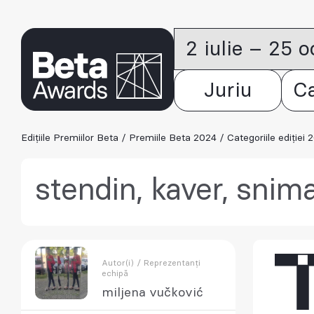
2 iulie – 25 
Juriu
C
Edițiile Premiilor Beta
/
Premiile Beta 2024
/
Categoriile ediției 
stendin, kaver, snima
Autor(i) / Reprezentanți
echipă
miljena vučković