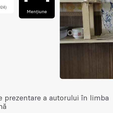
024)
Mențiune
e prezentare a autorului în limba
nă