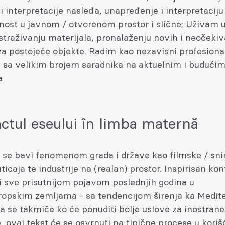
 i interpretacije nasleđa, unapređenje i interpretaciju
nost u javnom / otvorenom prostor i slične; Uživam 
straživanju materijala, pronalaženju novih i neočeki
a postojeće objekte. Radim kao nezavisni profesiona
i sa velikim brojem saradnika na aktuelnim i budući
a
ctul eseului în limba maternă
t se bavi fenomenom grada i države kao filmske / sn
uticaja te industrije na (realan) prostor. Inspirisan ko
i sve prisutnijom pojavom poslednjih godina u
ropskim zemljama - sa tendencijom širenja ka Medite
da se takmiče ko će ponuditi bolje uslove za inostrane
 ovaj tekst će se osvrnuti na tipične procese u koriš