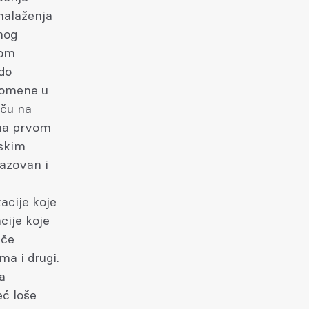
onalaženja
nog
nom
 do
Promene u
iču na
 na prvom
mskim
razovan i
acije koje
cije koje
iče
a i drugi.
a
eć loše