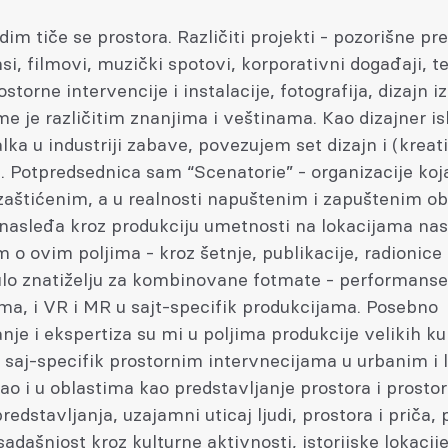
dim tiče se prostora. Različiti projekti - pozorišne pr
i, filmovi, muzički spotovi, korporativni događaji, t
ostorne intervencije i instalacije, fotografija, dizajn izl
e je različitim znanjima i veštinama. Kao dizajner is
lka u industriji zabave, povezujem set dizajn i (kreat
. Potpredsednica sam “Scenatorie” - organizacije koj
zaštićenim, a u realnosti napuštenim i zapuštenim o
nasleđa kroz produkciju umetnosti na lokacijama nas
 o ovim poljima - kroz šetnje, publikacije, radionice 
ulo znatiželju za kombinovane fotmate - performanse
ma, i VR i MR u sajt-specifik produkcijama. Posebno
nje i ekspertiza su mi u poljima produkcije velikih ku
 saj-specifik prostornim intervnecijama u urbanim i
ao i u oblastima kao predstavljanje prostora i prosto
redstavljanja, uzajamni uticaj ljudi, prostora i priča,
 sadašnjost kroz kulturne aktivnosti, istorijske lokacije