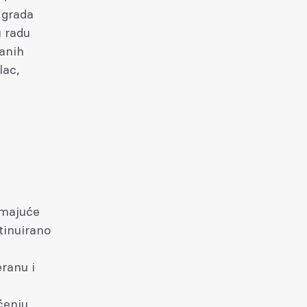
 grada
u radu
vanih
lac,
m
imajuće
ntinuirano
ranu i
ćenju