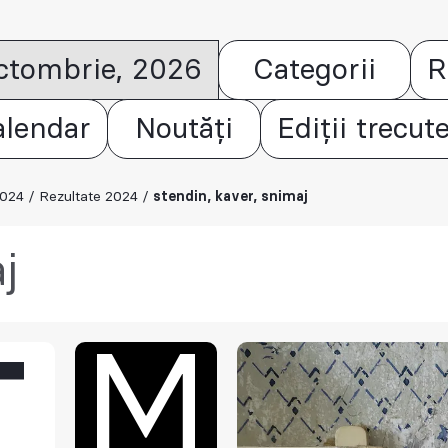
octombrie, 2026
Categorii
R
alendar
Noutăți
Ediții trecut
2024
/
Rezultate 2024
/
stendin, kaver, snimaj
j
M