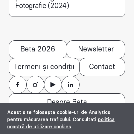
Fotografie (2024)
Beta 2026
Newsletter
Termeni și condiții
Contact
Despre Beta
Acest site folosește cookie-uri de Analytics
© Bienala timișoreană de arhitectură Beta
pentru măsurarea traficului. Consultați
politica
2016 - 2026. All rights reserved.
noastră de utilizare cookies
.