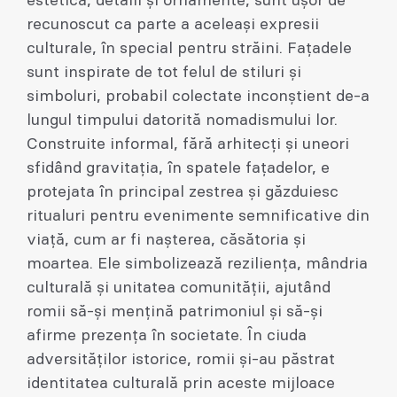
estetică, detalii și ornamente, sunt ușor de
recunoscut ca parte a aceleași expresii
culturale, în special pentru străini. Fațadele
sunt inspirate de tot felul de stiluri și
simboluri, probabil colectate inconștient de-a
lungul timpului datorită nomadismului lor.
Construite informal, fără arhitecți și uneori
sfidând gravitația, în spatele fațadelor, e
protejata în principal zestrea și găzduiesc
ritualuri pentru evenimente semnificative din
viață, cum ar fi nașterea, căsătoria și
moartea. Ele simbolizează reziliența, mândria
culturală și unitatea comunității, ajutând
romii să-și mențină patrimoniul și să-și
afirme prezența în societate. În ciuda
adversităților istorice, romii și-au păstrat
identitatea culturală prin aceste mijloace