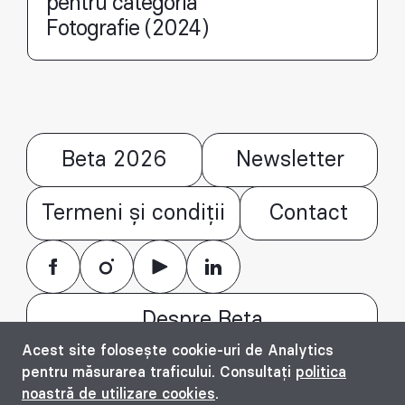
pentru categoria
Fotografie (2024)
Beta 2026
Newsletter
Termeni și condiții
Contact
Despre Beta
Acest site folosește cookie-uri de Analytics
© Bienala timișoreană de arhitectură Beta
pentru măsurarea traficului. Consultați
politica
2016 - 2026. All rights reserved.
noastră de utilizare cookies
.