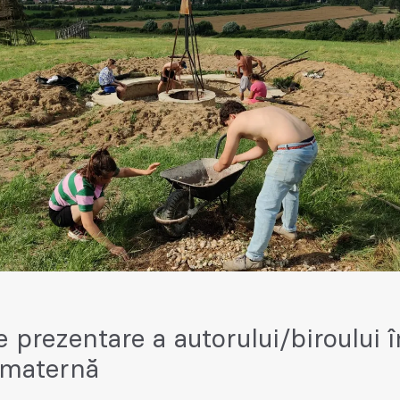
e prezentare a autorului/biroului î
 maternă