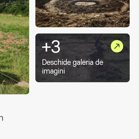
+3
Deschide galeria de
imagini
n