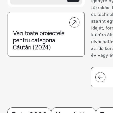
igényre n
tűzrakási 
és techno
szerint eg
idejét, fo
Vezi toate proiectele
kultúra ál
pentru categoria
olvashatóv
Căutări (2024)
az idő ker
év vagy é