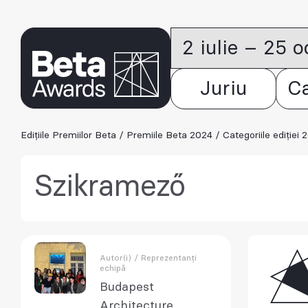
2 iulie – 25 
Juriu
C
Edițiile Premiilor Beta
/
Premiile Beta 2024
/
Categoriile ediției 
Szikramező
Autor(i) / Reprezentanți
echipă
Budapest
Architecture