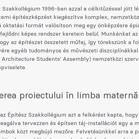
 Szakkollégium 1996-ban azzal a célkitűzéssel jött lé
emi építészképzést kiegészítve komplex, nemzetköz
ú oktatási formát valósítson meg egy önképzésre épü
fejlődni képes rendszer keretein belül. Munkánkat az
hogy az építészet összetett műfaj, így törekszünk a f
ére egyéb tudományos és művészeti diszciplínákkal
 Architecture Students’ Assembly) nemzetközi szerv
pviselete.
erea proiectului în limba maternă
z Építész Szakkollégium azt a felkérést kapta, hogy 
eagálva tervezzen és építsen táj-installációt egy a 
ombok közt megbújó mezőre. Felvetésünkkel arra a p