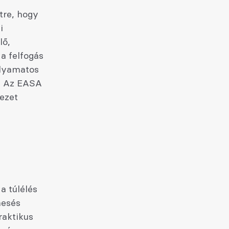
tre, hogy
i
lő,
 a felfogás
olyamatos
. Az EASA
ezet
a túlélés
mesés
raktikus