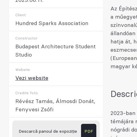
2023.06.11.
Az Építész
Client
a műegyet
Hundred Sparks Association
színvonal
állandóan 
Constructor
hatja át, 
Budapest Architecture Student
eszmecser
Studio
(European
magyar ké
Website
Vezi website
Descri
Credite foto
Révész Tamás, Álmosdi Donát,
Fenyvesi Zsófi
2023-ban a
témájára r
nógrádi d
Descarcă panoul de expoziție
PDF