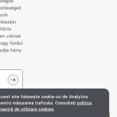
nságos
közösségek
kunk
etkezési
fiktív
san válnak
hogy fordul
tudja hány
cest site folosește cookie-uri de Analytics
entru măsurarea traficului. Consultați
politica
oastră de utilizare cookies
.