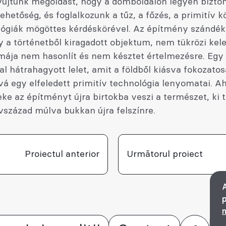
yújtunk megoldást, hogy a domboldalon legyen bizto
lehetőség, és foglalkozunk a tűz, a főzés, a primitív 
lógiák mögöttes kérdéskörével. Az építmény szándé
y a történetből kiragadott objektum, nem tükrözi kel
rmája nem hasonlít és nem késztet értelmezésre. Egy 
tal hátrahagyott lelet, amit a földből kiásva fokozato
á egy elfeledett primitív technológia lenyomatai. A
eke az építményt újra birtokba veszi a természet, ki 
vszázad múlva bukkan újra felszínre.
Proiectul anterior
Următorul proiect
A
p
n