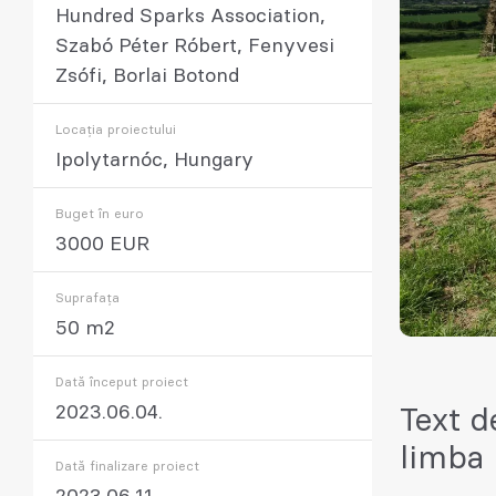
Hundred Sparks Association,
Szabó Péter Róbert, Fenyvesi
Zsófi, Borlai Botond
Locația proiectului
Ipolytarnóc, Hungary
Buget în euro
3000 EUR
Suprafața
50 m2
Dată început proiect
2023.06.04.
Text d
limba
Dată finalizare proiect