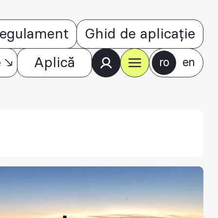
egulament
Ghid de aplicație
e
Aplică
ro
en