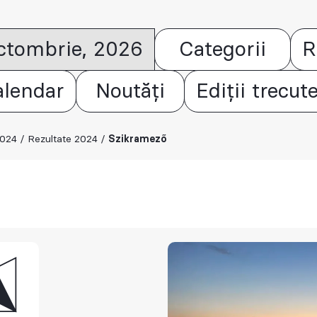
octombrie, 2026
Categorii
R
alendar
Noutăți
Ediții trecut
2024
/
Rezultate 2024
/
Szikramező