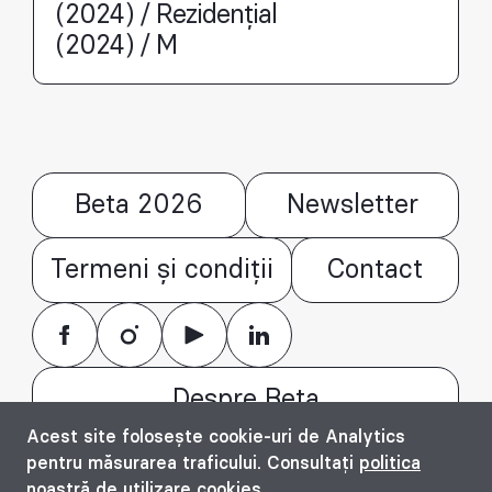
(2024) / Rezidențial
(2024) / M
Beta 2026
Newsletter
Termeni și condiții
Contact
Despre Beta
Acest site folosește cookie-uri de Analytics
© Bienala timișoreană de arhitectură Beta
pentru măsurarea traficului. Consultați
politica
2016 - 2026. All rights reserved.
noastră de utilizare cookies
.