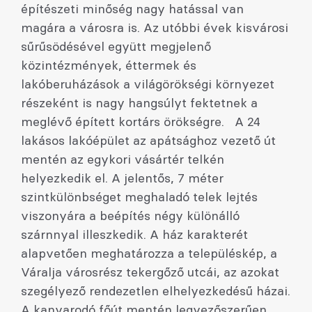
építészeti minőség nagy hatással van
magára a városra is. Az utóbbi évek kisvárosi
sűrűsödésével együtt megjelenő
közintézmények, éttermek és
lakóberuházások a világörökségi környezet
részeként is nagy hangsúlyt fektetnek a
meglévő épített kortárs örökségre. A 24
lakásos lakóépület az apátsághoz vezető út
mentén az egykori vásártér telkén
helyezkedik el. A jelentős, 7 méter
szintkülönbséget meghaladó telek lejtés
viszonyára a beépítés négy különálló
szárnnyal illeszkedik. A ház karakterét
alapvetően meghatározza a településkép, a
Váralja városrész tekergőző utcái, az azokat
szegélyező rendezetlen elhelyezkedésű házai.
A kanyarodó főút mentén legyezőszerűen