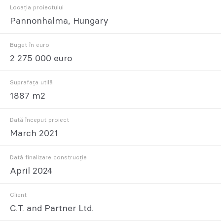
Locația proiectului
Pannonhalma, Hungary
Buget în euro
2 275 000 euro
Suprafața utilă
1887 m2
Dată început proiect
March 2021
Dată finalizare construcție
April 2024
Client
C.T. and Partner Ltd.