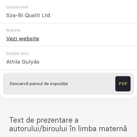
Constructor
Sza-Bi Qualit Ltd.
Website
Vezi website
Credite foto
Attila Gulyás
Descarcă panoul de expoziție
PDF
Text de prezentare a
autorului/biroului în limba maternă