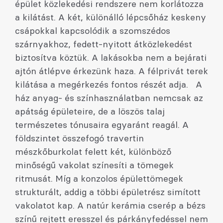
épület közlekedési rendszere nem korlátozza
a kilátást. A két, különálló lépcsőház keskeny
csápokkal kapcsolódik a szomszédos
szárnyakhoz, fedett-nyitott átközlekedést
biztosítva köztük. A lakásokba nem a bejárati
ajtón átlépve érkezünk haza. A félprivát terek
kilátása a megérkezés fontos részét adja. A
ház anyag- és színhasználatban nemcsak az
apátság épületeire, de a löszös talaj
természetes tónusaira egyaránt reagál. A
földszintet összefogó travertin
mészkőburkolat felett két, különböző
minőségű vakolat színesíti a tömegek
ritmusát. Míg a konzolos épülettömegek
strukturált, addig a többi épületrész simított
vakolatot kap. A natúr kerámia cserép a bézs
színű rejtett eresszel és párkányfedéssel nem