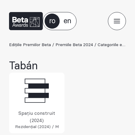
ro
en
Edițiile Premiilor Beta
/
Premiile Beta 2024
/
Categoriile ediției 2024
Tabán
Spațiu construit
(2024)
Rezidențial (2024) / M