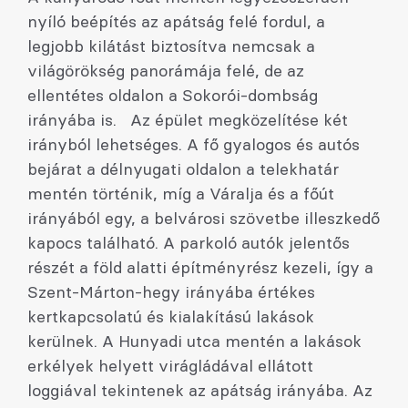
nyíló beépítés az apátság felé fordul, a
legjobb kilátást biztosítva nemcsak a
világörökség panorámája felé, de az
ellentétes oldalon a Sokorói-dombság
irányába is. Az épület megközelítése két
irányból lehetséges. A fő gyalogos és autós
bejárat a délnyugati oldalon a telekhatár
mentén történik, míg a Váralja és a főút
irányából egy, a belvárosi szövetbe illeszkedő
kapocs található. A parkoló autók jelentős
részét a föld alatti építményrész kezeli, így a
Szent-Márton-hegy irányába értékes
kertkapcsolatú és kialakítású lakások
kerülnek. A Hunyadi utca mentén a lakások
erkélyek helyett virágládával ellátott
loggiával tekintenek az apátság irányába. Az