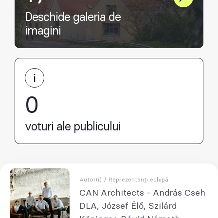
Deschide galeria de
imagini
0
voturi ale publicului
Autor(i) / Reprezentanți echipă
CAN Architects - András Cseh
DLA, József Élő, Szilárd