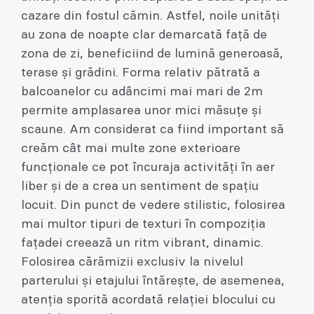
cazare din fostul cămin. Astfel, noile unități
au zona de noapte clar demarcată față de
zona de zi, beneficiind de lumină generoasă,
terase și grădini. Forma relativ pătrată a
balcoanelor cu adâncimi mai mari de 2m
permite amplasarea unor mici măsuțe și
scaune. Am considerat ca fiind important să
creăm cât mai multe zone exterioare
funcționale ce pot încuraja activități în aer
liber și de a crea un sentiment de spațiu
locuit. Din punct de vedere stilistic, folosirea
mai multor tipuri de texturi în compoziția
fațadei creează un ritm vibrant, dinamic.
Folosirea cărămizii exclusiv la nivelul
parterului și etajului întărește, de asemenea,
atenția sporită acordată relației blocului cu