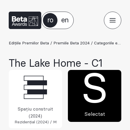
ro
en
Edițiile Premiilor Beta
/
Premiile Beta 2024
/
Categoriile ediției 2024
The Lake Home - C1
S
Spațiu construit
Selectat
(2024)
Rezidențial (2024) / M