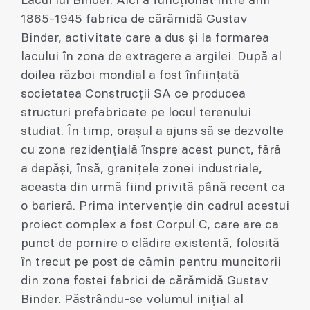
Lacul lui Binder. Aici a funcționat între anii
1865-1945 fabrica de cărămidă Gustav
Binder, activitate care a dus și la formarea
lacului în zona de extragere a argilei. După al
doilea război mondial a fost înființată
societatea Construcții SA ce producea
structuri prefabricate pe locul terenului
studiat. În timp, orașul a ajuns să se dezvolte
cu zona rezidențială înspre acest punct, fără
a depăși, însă, granițele zonei industriale,
aceasta din urmă fiind privită până recent ca
o barieră. Prima intervenție din cadrul acestui
proiect complex a fost Corpul C, care are ca
punct de pornire o clădire existentă, folosită
în trecut pe post de cămin pentru muncitorii
din zona fostei fabrici de cărămidă Gustav
Binder. Păstrându-se volumul inițial al