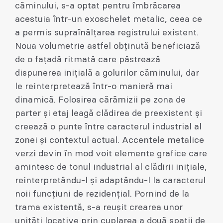
căminului, s-a optat pentru îmbrăcarea
acestuia într-un exoschelet metalic, ceea ce
a permis supraînălțarea registrului existent.
Noua volumetrie astfel obținută beneficiază
de o fațadă ritmată care păstrează
dispunerea inițială a golurilor căminului, dar
le reinterpretează într-o manieră mai
dinamică. Folosirea cărămizii pe zona de
parter și etaj leagă clădirea de preexistent și
creează o punte între caracterul industrial al
zonei și contextul actual. Accentele metalice
verzi devin în mod voit elemente grafice care
amintesc de tonul industrial al clădirii inițiale,
reinterpretându-l și adaptându-l la caracterul
noii funcțiuni de rezidențial. Pornind de la
trama existentă, s-a reușit crearea unor
unități locative prin cuplarea a două spații de