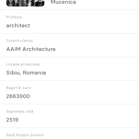
Mucenica
Profesia
architect
Colectiv/birou
AAIM Architecture
Locația proiectului
Sibiu, Romania
Buget în euro
2663900
Suprafața utilă
2519
Dată început proiect