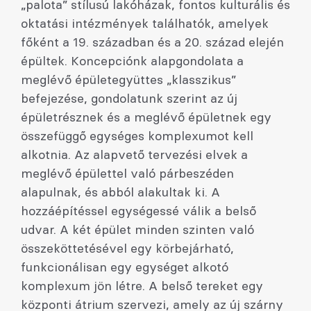
„palota” stílusú lakóházak, fontos kulturális és
oktatási intézmények találhatók, amelyek
főként a 19. században és a 20. század elején
épültek. Koncepciónk alapgondolata a
meglévő épületegyüttes „klasszikus”
befejezése, gondolatunk szerint az új
épületrésznek és a meglévő épületnek egy
összefüggő egységes komplexumot kell
alkotnia. Az alapvető tervezési elvek a
meglévő épülettel való párbeszéden
alapulnak, és abból alakultak ki. A
hozzáépítéssel egységessé válik a belső
udvar. A két épület minden szinten való
összeköttetésével egy körbejárható,
funkcionálisan egy egységet alkotó
komplexum jön létre. A belső tereket egy
központi átrium szervezi, amely az új szárny