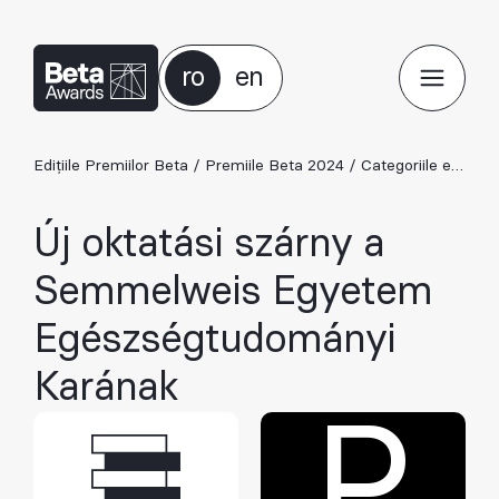
ro
en
Edițiile Premiilor Beta
/
Premiile Beta 2024
/
Categoriile ediției 2024
Új oktatási szárny a
Semmelweis Egyetem
Egészségtudományi
Karának
P