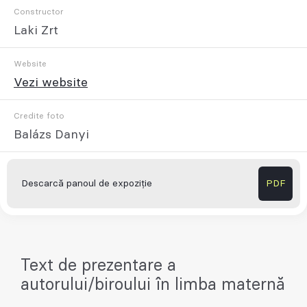
Constructor
Laki Zrt
Website
Vezi website
Credite foto
Balázs Danyi
Descarcă panoul de expoziție
PDF
Text de prezentare a
autorului/biroului în limba maternă