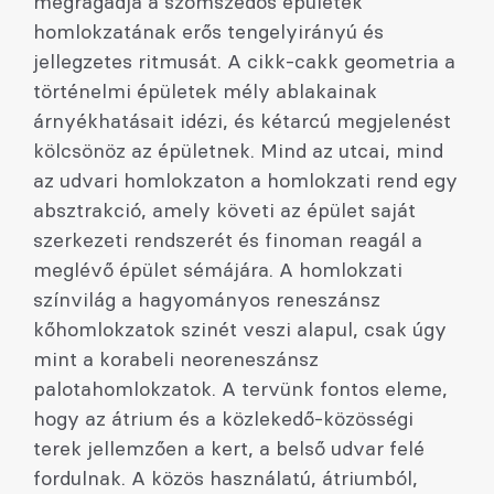
megragadja a szomszédos épületek
homlokzatának erős tengelyirányú és
jellegzetes ritmusát. A cikk-cakk geometria a
történelmi épületek mély ablakainak
árnyékhatásait idézi, és kétarcú megjelenést
kölcsönöz az épületnek. Mind az utcai, mind
az udvari homlokzaton a homlokzati rend egy
absztrakció, amely követi az épület saját
szerkezeti rendszerét és finoman reagál a
meglévő épület sémájára. A homlokzati
színvilág a hagyományos reneszánsz
kőhomlokzatok szinét veszi alapul, csak úgy
mint a korabeli neoreneszánsz
palotahomlokzatok. A tervünk fontos eleme,
hogy az átrium és a közlekedő-közösségi
terek jellemzően a kert, a belső udvar felé
fordulnak. A közös használatú, átriumból,