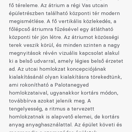
fő téreleme. Az átrium a régi Vas utcain
épületrészben található központi tér modern
megismétlése. A fő vertikális közlekedés, a
főlépcső átriumra fűzésével egy átlátható
központi tér jön létre. Az átriumot közösségi
terek veszik körül, és minden szinten a nagy
megnyitások révén vizuális kapcsolat alakul
ki a belső udvarral, amely légies belső érzetet
ad. Az utcai homlokzat koncepciójának
kialakításánál olyan kialakításra törekedtünk,
ami rokonítható a Palotanegyed
homlokzataival, ugyanakkor kortárs módon,
továbbírva azokat jelenik meg. A
tengelyesség, a ritmus a tervezett
homlokzatnak is alapvető elemei, de kortárs
anyag anyaghasználattal. Az épület követi és