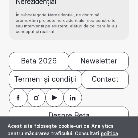
Nerezidențial
În subcategoria Nerezidențial, ne dorim să
promovăm proiecte nerezidențiale, nou construite
sau intervenții pe existent, alături de cei care le-au
conceput și realizat.
Beta 2026
Newsletter
Termeni și condiții
Contact
Despre Beta
Acest site folosește cookie-uri de Analytics
© Bienala timișoreană de arhitectură Beta
pentru măsurarea traficului. Consultați
politica
2016 - 2026. All rights reserved.