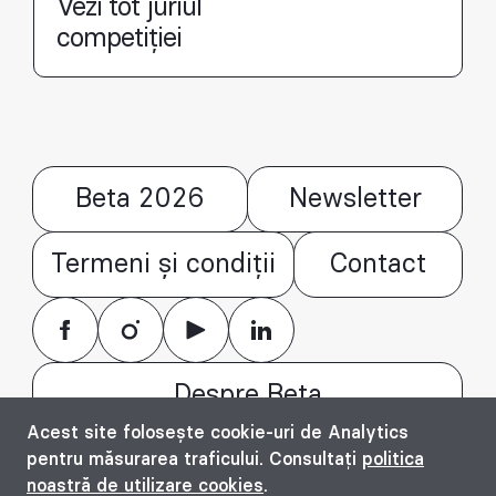
Vezi tot juriul
competiției
Beta 2026
Newsletter
Termeni și condiții
Contact
Despre Beta
Acest site folosește cookie-uri de Analytics
© Bienala timișoreană de arhitectură Beta
pentru măsurarea traficului. Consultați
politica
2016 - 2026. All rights reserved.
noastră de utilizare cookies
.