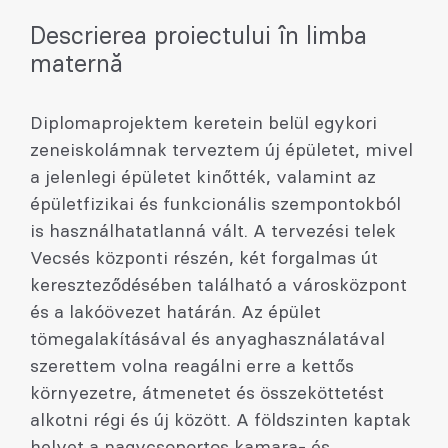
Descrierea proiectului în limba
maternă
Diplomaprojektem keretein belül egykori
zeneiskolámnak terveztem új épületet, mivel
a jelenlegi épületet kinőtték, valamint az
épületfizikai és funkcionális szempontokból
is használhatatlanná vált. A tervezési telek
Vecsés központi részén, két forgalmas út
kereszteződésében található a városközpont
és a lakóövezet határán. Az épület
tömegalakításával és anyaghasználatával
szerettem volna reagálni erre a kettős
környezetre, átmenetet és összeköttetést
alkotni régi és új között. A földszinten kaptak
helyet a nagycsoportos kamara- és