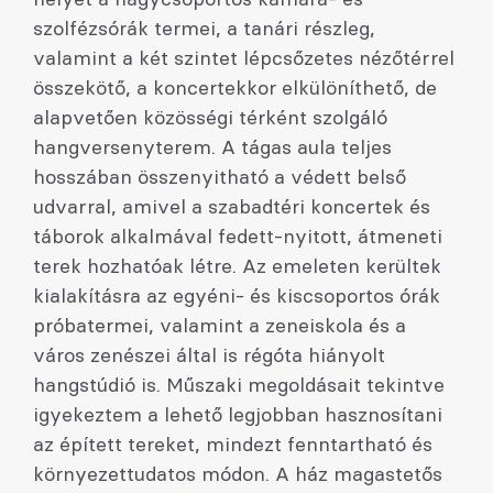
szolfézsórák termei, a tanári részleg,
valamint a két szintet lépcsőzetes nézőtérrel
összekötő, a koncertekkor elkülöníthető, de
alapvetően közösségi térként szolgáló
hangversenyterem. A tágas aula teljes
hosszában összenyitható a védett belső
udvarral, amivel a szabadtéri koncertek és
táborok alkalmával fedett-nyitott, átmeneti
terek hozhatóak létre. Az emeleten kerültek
kialakításra az egyéni- és kiscsoportos órák
próbatermei, valamint a zeneiskola és a
város zenészei által is régóta hiányolt
hangstúdió is. Műszaki megoldásait tekintve
igyekeztem a lehető legjobban hasznosítani
az épített tereket, mindezt fenntartható és
környezettudatos módon. A ház magastetős