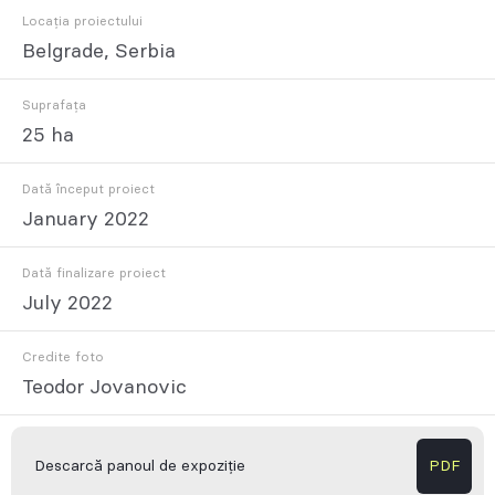
Locația proiectului
Belgrade, Serbia
Suprafața
25 ha
Dată început proiect
January 2022
Dată finalizare proiect
July 2022
Credite foto
Teodor Jovanovic
Descarcă panoul de expoziție
PDF