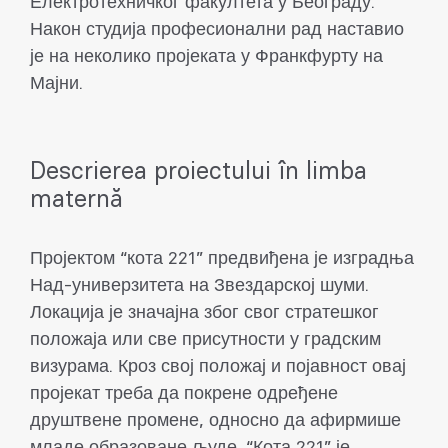
Електротехничког факултета у Београду.
Након студија професионални рад наставио
је на неколико пројеката у Франкфурту на
Мајни.
Descrierea proiectului în limba
maternă
Пројектом “кота 221” предвиђена је изградња
Над-универзитета на Звездарској шуми.
Локација је значајна због свог стратешког
положаја или све присутности у градским
визурама. Кроз свој положај и појавност овај
пројекат треба да покрене одређене
друштвене промене, односно да афирмише
младе образоване људе. “Кота 221” је