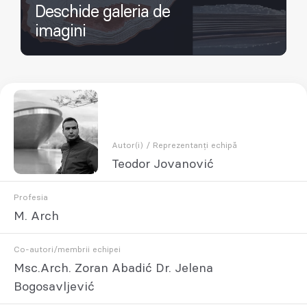
Deschide galeria de
imagini
Autor(i) / Reprezentanți echipă
Teodor Jovanović
Profesia
M. Arch
Co-autori/membrii echipei
Msc.Arch. Zoran Abadić Dr. Jelena
Bogosavljević