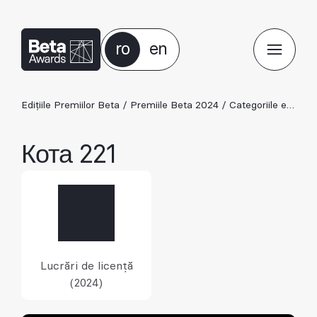
ro
en
Edițiile Premiilor Beta
/
Premiile Beta 2024
/
Categoriile ediției 2024
Кота 221
Lucrări de licență
(2024)