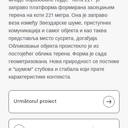
заправо платформа формирана засецањем
терена на коти 221 метра. Она је заправо
веза између Звездарске шуме, приступних
комуникација и самог објекта и као таква
представља место сусрета, догађаја.
Обликовање објекта проистекло је из
постојећег облика терена. Форма је сада
геометризована. Нова природност се постиже
и “шумом” стубова и стабала који прате
карактеристике контекста.
Următorul proiect