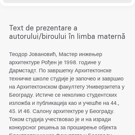
Text de prezentare a
autorului/biroului în limba maternă
Теодор Јовановић, Мастер инжењер
архитектуре Рођен је 1998. године у
Дармстадт. По завршетку Архитектонске
техничке школе студије је започео и завршио
на Архитектонском факултету Универзитета у
Београду. Истиче се неколико студентских
изложба и публикација као и учешће на 44.,
45. И 46. Салону архитектуре у Београду.
Током студија учествовао је и на изради
конкурсног решења за проширење објекта