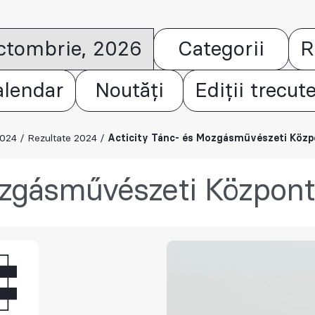
octombrie, 2026
Categorii
R
alendar
Noutăți
Ediții trecut
2024
/
Rezultate 2024
/
Acticity Tánc- és Mozgásművészeti Közp
ozgásművészeti Központ