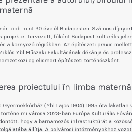
e prezentare a autorului/biroului î
 maternă
ár több mint 30 éve él Budapesten. Számos díjnyer
s projektet tervezett, főként Budapest kulturális jele
 és a környező régiókban. Az építészeti praxis mellet
iklós Ybl Műszaki Fakultásának dékánja és professzo
emzetközileg elismert építészeti történészként.
erea proiectului în limba maternă
 Gyermekkórház (Ybl Lajos 1904) 1995 óta lakatlan v
történelmi városa 2023-ban Európa Kulturális Főváro
döntött, hogy a barnamezős infrastruktúrát a közöss
olgálatába állítja. A belvárosi intézményekhez vezet