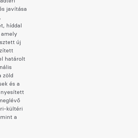
adtéri
és javítása
,
t, híddal
, amely
ztett új
zített
l határolt
nális
a zöld
sek és a
ényesített
 meglévő
i-kültéri
amint a