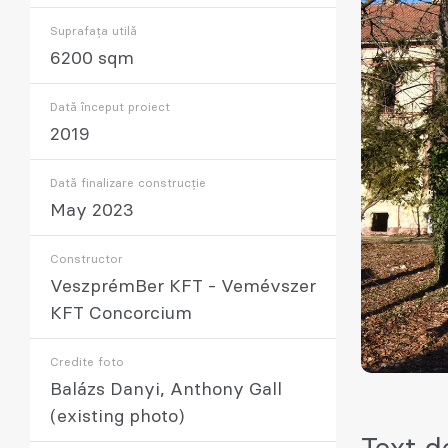
Suprafața utilă
6200 sqm
Dată început proiect
2019
Dată finalizare construcție
May 2023
Constructor
VeszprémBer KFT - Vemévszer
KFT Concorcium
Credite foto
Balázs Danyi, Anthony Gall
(existing photo)