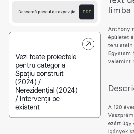
Text d
limba
Descarcă panoul de expoziție
PDF
Anthony m
épületet é
területein
Egyetem M
Vezi toate proiectele
valamint n
pentru categoria
Spațiu construit
(2024) /
Descri
Nerezidențial (2024)
/ Intervenții pe
existent
A 120 éves
Veszprém 
ezért úgy 
igények sz