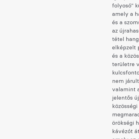
folyosó" k
amely a ha
és a szom
az újrahas
tétel hang
elképzelt 
és a közös
területre 
kulcsfonto
nem járul
valamint 
jelentős ú
közösségi 
megmaradta
örökségi h
kávézót át