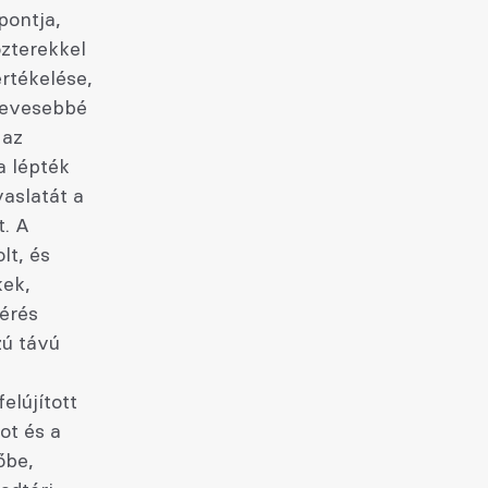
pontja,
özterekkel
rtékelése,
 kevesebbé
 az
a lépték
vaslatát a
t. A
lt, és
kek,
érés
zú távú
elújított
ot és a
őbe,