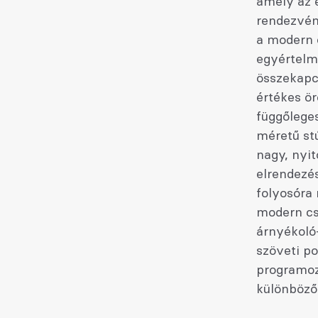
amely az 
rendezvény
a modern 
egyértelmű
összekapcs
értékes ör
függőleges
méretű stú
nagy, nyit
elrendezés
folyosóra 
modern csa
árnyékoló
szöveti po
programoz
különböző 