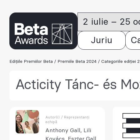
2 iulie – 25 
Juriu
C
Edițiile Premiilor Beta
/
Premiile Beta 2024
/
Categoriile ediției 
Acticity Tánc- és M
Autor(i) / Reprezentanți
echipă
Anthony Gall, Lili
Kovács, Eszter Gall