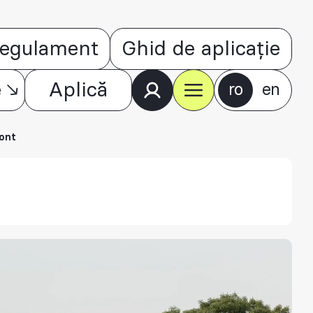
egulament
Ghid de aplicație
e
Aplică
ro
en
ont