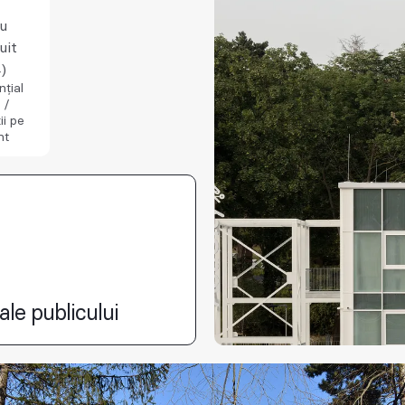
iu
uit
)
nțial
 /
ii pe
nt
ale publicului