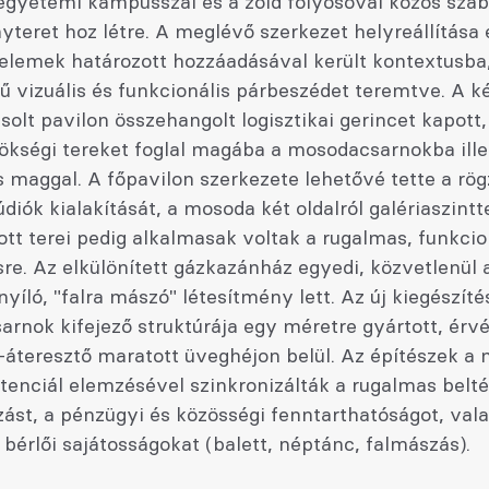
egyetemi kampusszal és a zöld folyosóval közös szab
teret hoz létre. A meglévő szerkezet helyreállítása 
elemek határozott hozzáadásával került kontextusba
 vizuális és funkcionális párbeszédet teremtve. A ké
olt pavilon összehangolt logisztikai gerincet kapott
ökségi tereket foglal magába a mosodacsarnokba illes
 maggal. A főpavilon szerkezete lehetővé tette a rög
diók kialakítását, a mosoda két oldalról galériaszintte
ott terei pedig alkalmasak voltak a rugalmas, funkcio
re. Az elkülönített gázkazánház egyedi, közvetlenül 
nyíló, "falra mászó" létesítmény lett. Az új kiegészíté
rnok kifejező struktúrája egy méretre gyártott, érv
-áteresztő maratott üveghéjon belül. Az építészek a
tenciál elemzésével szinkronizálták a rugalmas beltér
ást, a pénzügyi és közösségi fenntarthatóságot, val
bérlői sajátosságokat (balett, néptánc, falmászás).