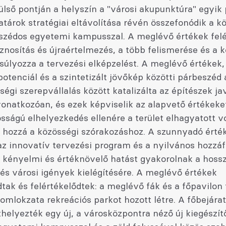
ülső pontján a helyszín a "városi akupunktúra" egyik 
tárok stratégiai eltávolítása révén összefonódik a k
szédos egyetemi kampusszal. A meglévő értékek felé
znosítás és újraértelmezés, a több felismerése és a
súlyozza a tervezési elképzelést. A meglévő értékek,
potenciál és a szintetizált jövőkép közötti párbeszéd 
ségi szerepvállalás között katalizálta az építészek ja
vonatkozóan, és ezek képviselik az alapvető értékeke
sságú elhelyezkedés ellenére a terület elhagyatott vo
t hozzá a közösségi szórakozáshoz. A szunnyadó érté
az innovatív tervezési program és a nyilvános hozzáf
j kényelmi és értéknövelő hatást gyakorolnak a hoss
és városi igények kielégítésére. A meglévő értékek
k és felértékelődtek: a meglévő fák és a főpavilon f
omlokzata rekreációs parkot hozott létre. A főbejárat
helyezték egy új, a városközpontra néző új kiegészít