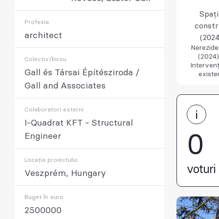
Spaț
Profesia
constr
architect
(2024
Nerezide
(2024)
Colectiv/birou
Intervenț
Gall és Társai Építésziroda /
existe
Gall and Associates
Colaboratori externi
I-Quadrat KFT - Structural
0
Engineer
Locația proiectului
voturi 
Veszprém, Hungary
Buget în euro
2500000