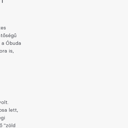
n
tes
ntőségű
t a Óbuda
ra is,
olt.
sa lett,
égi
ő "zöld