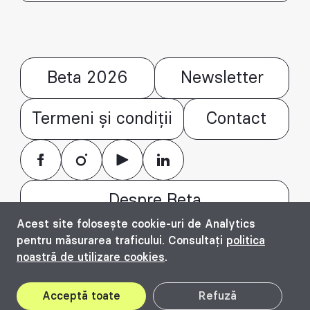
Beta 2026
Newsletter
Termeni și condiții
Contact
Despre Beta
Acest site folosește cookie-uri de Analytics
© Bienala timișoreană de arhitectură Beta
pentru măsurarea traficului. Consultați
politica
2016 - 2026. All rights reserved.
noastră de utilizare cookies
.
Top
Acceptă toate
Refuză