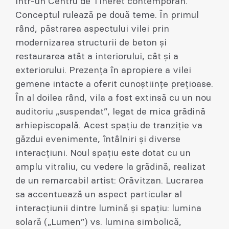
într-un Centru de Tineret contemporan.
Conceptul rulează pe două teme. În primul
rând, păstrarea aspectului vilei prin
modernizarea structurii de beton și
restaurarea atât a interiorului, cât și a
exteriorului. Prezența în apropiere a vilei
gemene intacte a oferit cunoștiințe prețioase.
În al doilea rând, vila a fost extinsă cu un nou
auditoriu „suspendat”, legat de mica grădină
arhiepiscopală. Acest spațiu de tranziție va
găzdui evenimente, întâlniri și diverse
interacțiuni. Noul spațiu este dotat cu un
amplu vitraliu, cu vedere la grădină, realizat
de un remarcabil artist: Orăvitzan. Lucrarea
sa accentuează un aspect particular al
interacțiunii dintre lumină și spațiu: lumina
solară („Lumen”) vs. lumina simbolică,