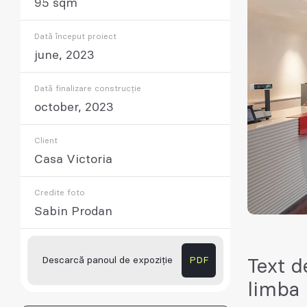
95 sqm
Dată început proiect
june, 2023
Dată finalizare construcție
october, 2023
Client
Casa Victoria
Credite foto
Sabin Prodan
Descarcă panoul de expoziție
PDF
Text d
limba