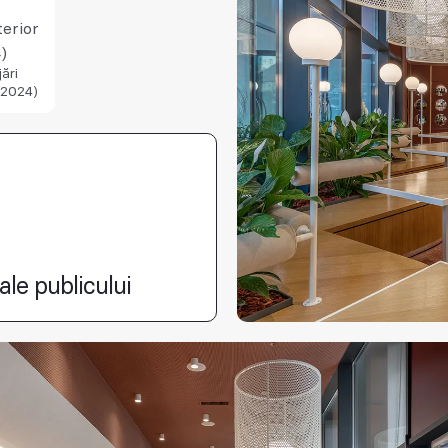
terior
)
ări
(2024)
ale publicului