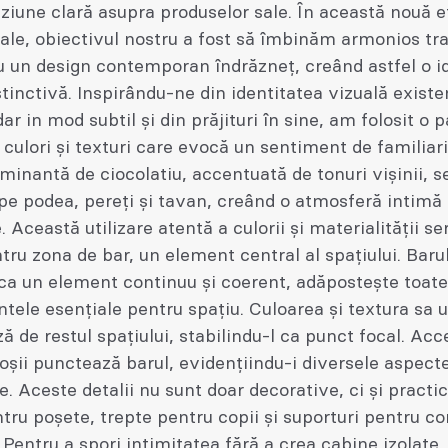
ziune clară asupra produselor sale. În această nouă 
sale, obiectivul nostru a fost să îmbinăm armonios tra
u un design contemporan îndrăzneț, creând astfel o i
stinctivă. Inspirându-ne din identitatea vizuală existe
ar in mod subtil și din prăjituri în sine, am folosit o 
 culori și texturi care evocă un sentiment de familiari
inantă de ciocolatiu, accentuată de tonuri vișinii, 
e podea, pereți și tavan, creând o atmosferă intimă 
. Această utilizare atentă a culorii și materialității s
tru zona de bar, un element central al spațiului. Barul
ca un element continuu și coerent, adăpostește toate
ele esențiale pentru spațiu. Culoarea și textura sa u
ză de restul spațiului, stabilindu-l ca punct focal. Acc
oșii punctează barul, evidențiindu-i diversele aspect
e. Aceste detalii nu sunt doar decorative, ci și practic
tru poșete, trepte pentru copii și suporturi pentru c
 Pentru a spori intimitatea fără a crea cabine izolate