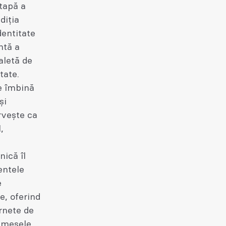
etapă a
diția
dentitate
ntă a
paletă de
tate.
se îmbină
și
ervește ca
,
nică îl
entele
e
e, oferind
ornete de
, mesele