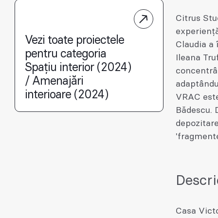
Citrus Stu
experiență
Vezi toate proiectele
Claudia a 
pentru categoria
Ileana Tru
Spațiu interior (2024)
concentrân
/ Amenajări
adaptându-
interioare (2024)
VRAC este 
Bădescu. 
depozitare
'fragmente
Descri
Casa Victo