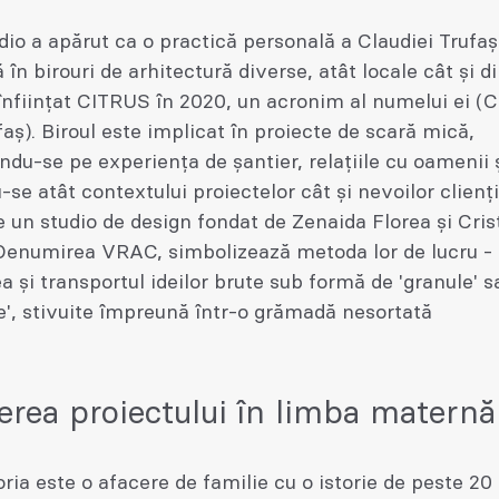
dio a apărut ca o practică personală a Claudiei Trufa
 în birouri de arhitectură diverse, atât locale cât și di
înființat CITRUS în 2020, un acronim al numelui ei (C
faș). Biroul este implicat în proiecte de scară mică,
du-se pe experiența de șantier, relațiile cu oamenii 
se atât contextului proiectelor cât și nevoilor cliențil
un studio de design fondat de Zenaida Florea și Cris
Denumirea VRAC, simbolizează metoda lor de lucru -
a și transportul ideilor brute sub formă de 'granule' s
', stivuite împreună într-o grămadă nesortată
erea proiectului în limba maternă
ria este o afacere de familie cu o istorie de peste 20 