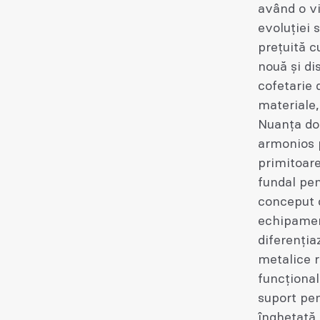
având o vi
evoluției 
prețuită c
nouă și di
cofetarie d
materiale,
Nuanța dom
armonios p
primitoare
fundal pen
conceput 
echipament
diferenția
metalice r
funcțional
suport pen
înghețată.