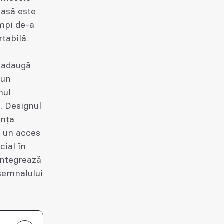
masă este
mpi de-a
tabilă.
ă adaugă
 un
nul
. Designul
ența
a un acces
cial în
 integrează
semnalului