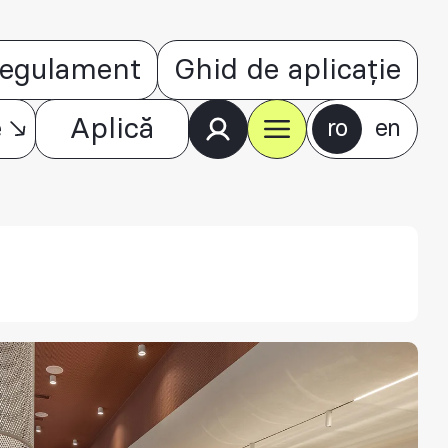
egulament
Ghid de aplicație
e
Aplică
ro
en