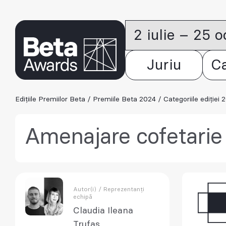
2 iulie – 25 
Juriu
C
Edițiile Premiilor Beta
/
Premiile Beta 2024
/
Categoriile ediției 
Amenajare cofetarie 
Autor(i) / Reprezentanți
echipă
Claudia Ileana
Trufas