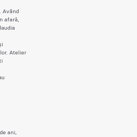
ș. Având
n afară,
laudia
și
or. Atelier
ti
au
de ani,