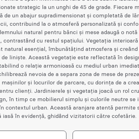
ionate strategic la un unghi de 45 de grade. Fiecare 
tă de un abajur supradimensionat și completată de lă
cii, contribuind la o atmosferă personalizată și confor
 lemnului natural pentru bănci și mese adaugă o notă
 contrastând cu restul spațiului. Vegetația interioar
t natural esențial, îmbunătățind atmosfera și creând
de liniște. Această vegetație este reflectată în desig
stabilind o relație armonioasă cu mediul urban imediat
chilibrează nevoia de a separa zona de mese de prez
 mașinilor și locurilor de parcare, cu dorința de a cre
entru clienți. Jardinierele și vegetația joacă un rol cru
gn, în timp ce mobilierul simplu și culorile neutre se
în contextul urban. Această aranjare atentă permite 
 iasă în evidență, ghidând vizitatorii către cofetărie.