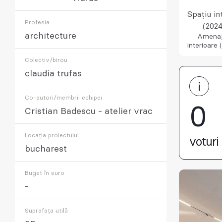
Spațiu in
Profesia
(2024
architecture
Amenaj
interioare 
Colectiv/birou
claudia trufas
Co-autori/membrii echipei
0
Cristian Badescu - atelier vrac
Locația proiectului
voturi 
bucharest
Buget în euro
-
Suprafața utilă