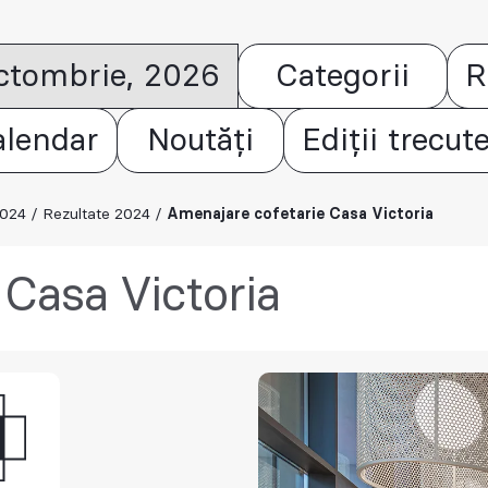
octombrie, 2026
Categorii
R
alendar
Noutăți
Ediții trecut
2024
/
Rezultate 2024
/
Amenajare cofetarie Casa Victoria
Casa Victoria