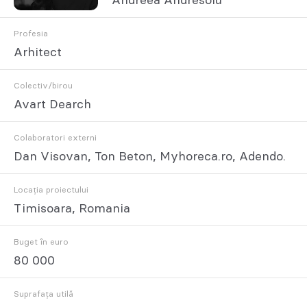
Andreea Andresoiu
Profesia
Arhitect
Colectiv/birou
Avart Dearch
Colaboratori externi
Dan Visovan, Ton Beton, Myhoreca.ro, Adendo.
Locația proiectului
Timisoara, Romania
Buget în euro
80 000
Suprafața utilă