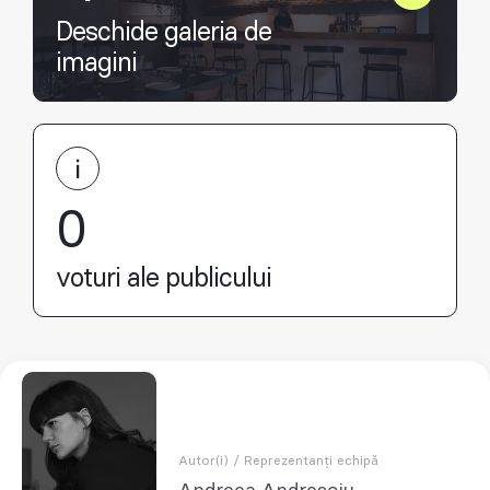
Deschide galeria de
imagini
0
voturi ale publicului
Autor(i) / Reprezentanți echipă