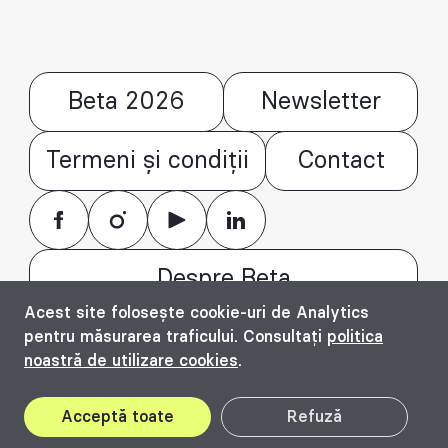
Beta 2026
Newsletter
Termeni și condiții
Contact
Despre Beta
Acest site folosește cookie-uri de Analytics
© Bienala timișoreană de arhitectură Beta
pentru măsurarea traficului. Consultați
politica
2016 - 2026. All rights reserved.
noastră de utilizare cookies
.
Top
Acceptă toate
Refuză