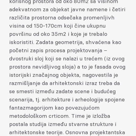
korisnog prostora od oko 80m2 sa visinom
adekvatnom za objekat javne namene i četiri
različita prostorna odsečaka promenljivh
visina od 150-170cm koji čine ukupnu
površinu od oko 35m2 i koje je trebalo
iskoristiti. Zadata geometrija, shvaćena kao
početni zapis procesa projektovanja –
dvostruki sloj koji se nalazi u trećem (iz ovog
prostora nevidljivog sloja) a to je fasada ovog
istorijski značajnog objekta, nagovestila je
razmišljanje da arhitektonski izraz treba da
se smesti između zadate scene i budućeg
scenarija, tj. arhitekture i arheologije spojene
fantazmagorijom kao povezujućom
metodološkom crticom. Time je izložba
postala studija između stvarne strukture i
arhitektonske teorije. Osnovna projektantska