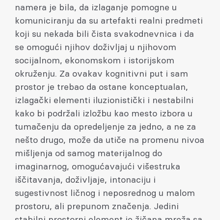
namera je bila, da izlaganje pomogne u
komuniciranju da su artefakti realni predmeti
koji su nekada bili čista svakodnevnica i da
se omogući njihov doživljaj u njihovom
socijalnom, ekonomskom i istorijskom
okruženju. Za ovakav kognitivni put i sam
prostor je trebao da ostane konceptualan,
izlagački elementi iluzionistički i nestabilni
kako bi podržali izložbu kao mesto izbora u
tumačenju da opredeljenje za jedno, a ne za
nešto drugo, može da utiče na promenu nivoa
mišljenja od samog materijalnog do
imaginarnog, omogućavajući višestruka
iščitavanja, doživljaje, intonaciju i
sugestivnost ličnog i neposrednog u malom
prostoru, ali prepunom značenja. Jedini
stabilni prostorni element je žičana mreža sa