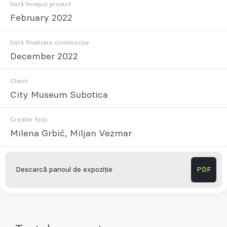
Dată început proiect
February 2022
Dată finalizare construcție
December 2022
Client
City Museum Subotica
Credite foto
Milena Grbić, Miljan Vezmar
Descarcă panoul de expoziție
PDF