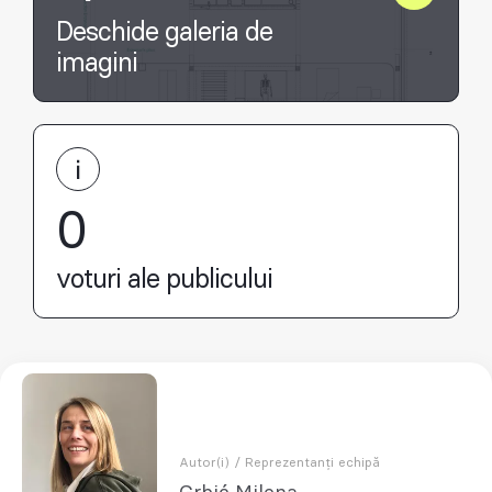
Deschide galeria de
imagini
0
voturi ale publicului
Autor(i) / Reprezentanți echipă