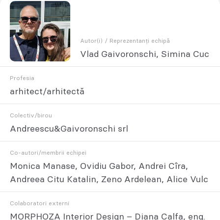
Autor(i) / Reprezentanți echipă
Vlad Gaivoronschi, Simina Cuc
Profesia
arhitect/arhitectă
Colectiv/birou
Andreescu&Gaivoronschi srl
Co-autori/membrii echipei
Monica Manase, Ovidiu Gabor, Andrei Cîra,
Andreea Citu Katalin, Zeno Ardelean, Alice Vulc
Colaboratori externi
MORPHOZA Interior Design – Diana Calfa, eng.