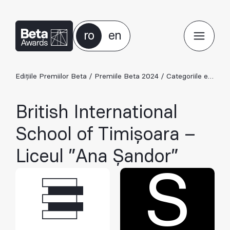
ro
en
Edițiile Premiilor Beta
/
Premiile Beta 2024
/
Categoriile ediției 2024
British International
School of Timișoara –
Liceul ”Ana Șandor”
S