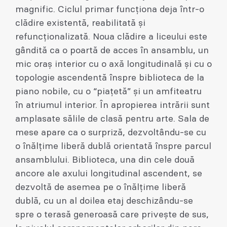
magnific. Ciclul primar funcţiona deja într-o
clădire existentă, reabilitată şi
refuncţionalizată. Noua clădire a liceului este
gândită ca o poartă de acces în ansamblu, un
mic oraş interior cu o axă longitudinală şi cu o
topologie ascendentă înspre biblioteca de la
piano nobile, cu o “piaţetă” şi un amfiteatru
în atriumul interior. În apropierea intrării sunt
amplasate sălile de clasă pentru arte. Sala de
mese apare ca o surpriză, dezvoltându-se cu
o înălţime liberă dublă orientată înspre parcul
ansamblului. Biblioteca, una din cele două
ancore ale axului longitudinal ascendent, se
dezvoltă de asemea pe o înălţime liberă
dublă, cu un al doilea etaj deschizându-se
spre o terasă generoasă care priveşte de sus,