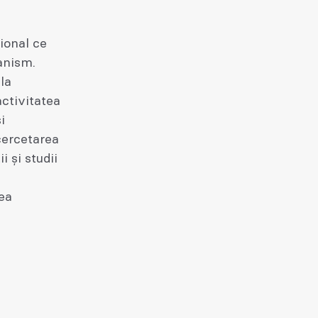
ional ce
anism.
la
activitatea
i
cercetarea
i și studii
rea