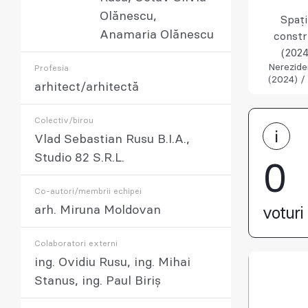
Olănescu,
Spaț
Anamaria Olănescu
constr
(2024
Nerezide
Profesia
(2024) /
arhitect/arhitectă
Colectiv/birou
Vlad Sebastian Rusu B.I.A.,
Studio 82 S.R.L.
0
Co-autori/membrii echipei
arh. Miruna Moldovan
voturi 
Colaboratori externi
ing. Ovidiu Rusu, ing. Mihai
Stanus, ing. Paul Biriș