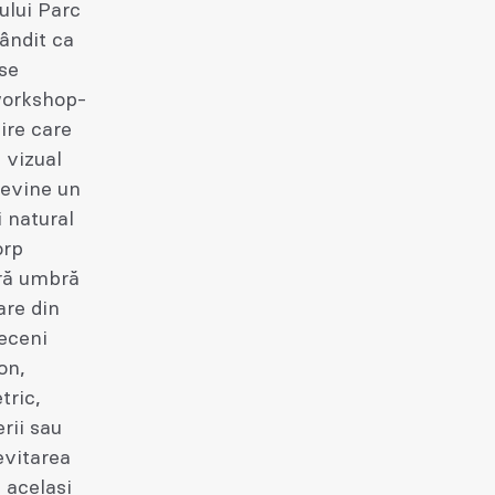
ului Parc
Gândit ca
rse
workshop-
dire care
g vizual
 devine un
i natural
orp
ură umbră
are din
eceni
on,
tric,
erii sau
evitarea
u același