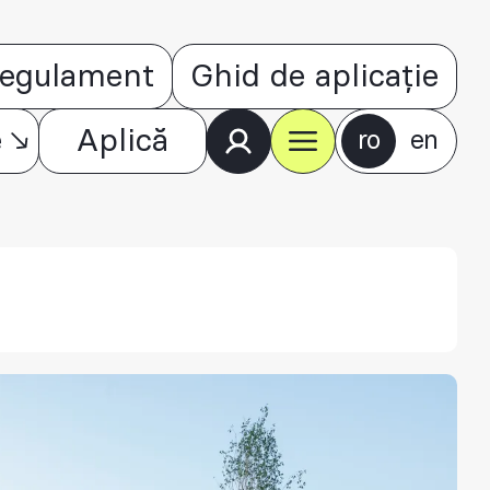
egulament
Ghid de aplicație
e
Aplică
ro
en