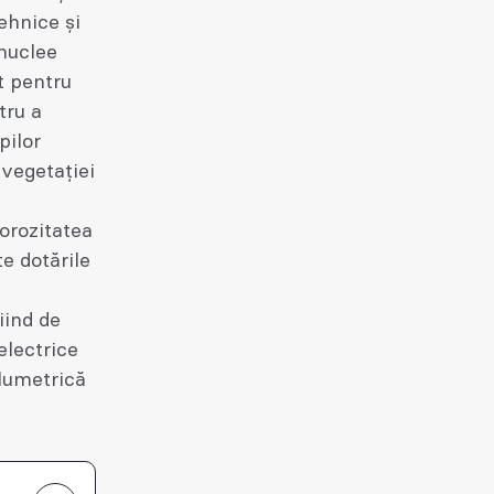
ehnice și
 nuclee
t pentru
tru a
pilor
 vegetației
orozitatea
e dotările
iind de
 electrice
olumetrică