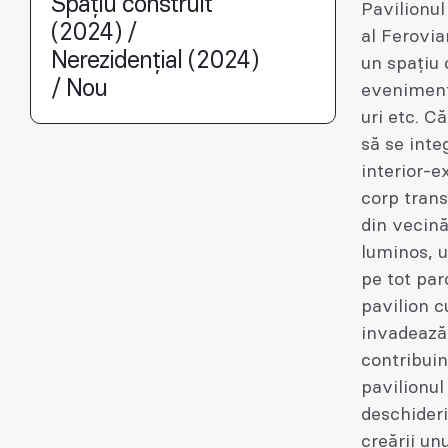
Spațiu construit
Pavilionul
(2024) /
al Ferovia
Nerezidențial (2024)
un spațiu 
/ Nou
eveniment
uri etc. C
să se inte
interior-ex
corp trans
din vecină
luminos, u
pe tot parc
pavilion c
invadează 
contribuin
pavilionul 
deschideri
creării un