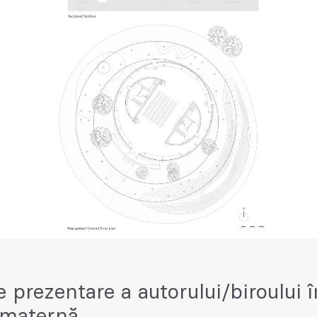
e prezentare a autorului/biroului î
 maternă