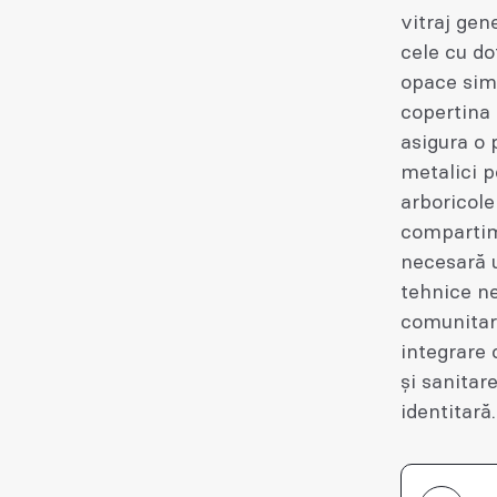
vitraj gen
cele cu do
opace sime
copertina 
asigura o 
metalici p
arboricole
compartim
necesară u
tehnice ne
comunitare
integrare c
și sanitar
identitară.