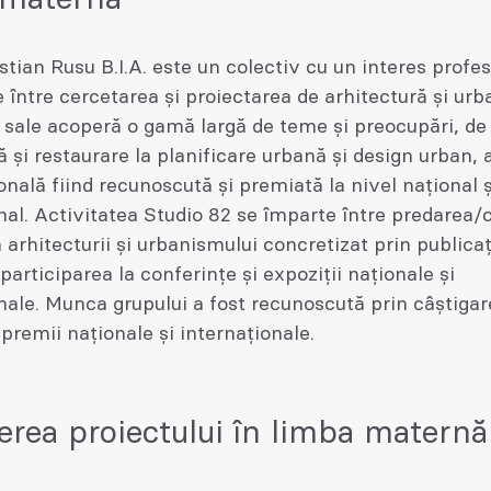
tian Rusu B.I.A. este un colectiv cu un interes profes
 între cercetarea și proiectarea de arhitectură și urb
 sale acoperă o gamă largă de teme și preocupări, de 
ă și restaurare la planificare urbană și design urban, 
onală fiind recunoscută și premiată la nivel național ș
nal. Activitatea Studio 82 se împarte între predarea/
 arhitecturii și urbanismului concretizat prin publicați
 participarea la conferințe și expoziții naționale și
nale. Munca grupului a fost recunoscută prin câștiga
r premii naționale și internaționale.
erea proiectului în limba maternă