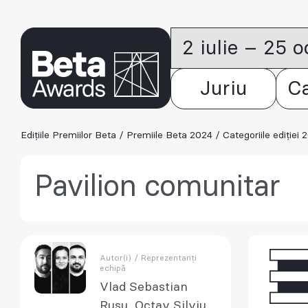
2 iulie – 25 
Juriu
C
Edițiile Premiilor Beta
/
Premiile Beta 2024
/
Categoriile ediției 
Pavilion comunitar
Autor(i) / Reprezentanți
echipă
Vlad Sebastian
Rusu, Octav Silviu