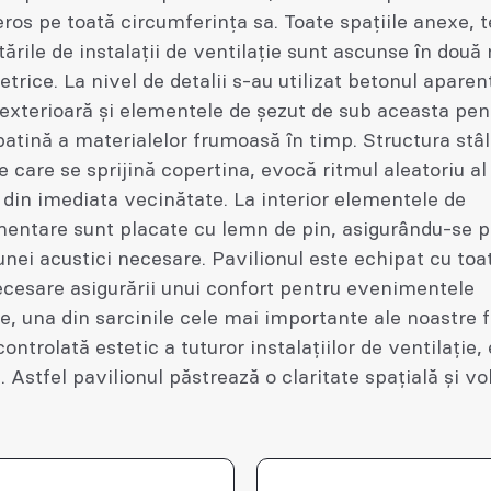
eros pe toată circumferința sa. Toate spațiile anexe, t
tările de instalații de ventilație sunt ascunse în două
trice. La nivel de detalii s-au utilizat betonul aparen
exterioară și elementele de șezut de sub aceasta pen
patină a materialelor frumoasă în timp. Structura stâl
e care se sprijină copertina, evocă ritmul aleatoriu al
 din imediata vecinătate. La interior elementele de
entare sunt placate cu lemn de pin, asigurându-se p
nei acustici necesare. Pavilionul este echipat cu toat
cesare asigurării unui confort pentru evenimentele
, una din sarcinile cele mai importante ale noastre f
ontrolată estetic a tuturor instalațiilor de ventilație,
e. Astfel pavilionul păstrează o claritate spațială și v