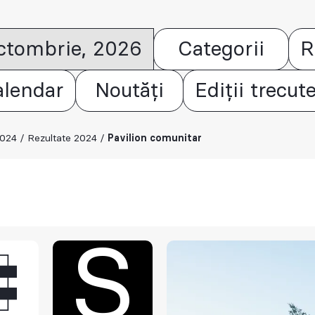
octombrie, 2026
Categorii
R
alendar
Noutăți
Ediții trecut
2024
/
Rezultate 2024
/
Pavilion comunitar
S