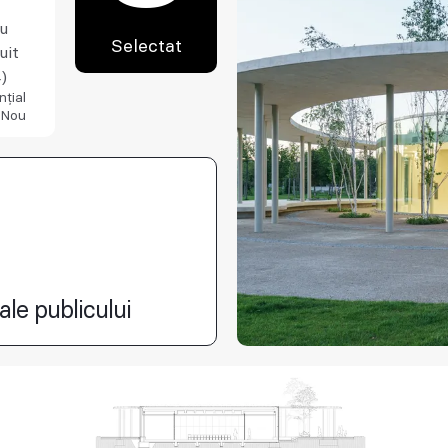
iu
Selectat
uit
)
nțial
 Nou
ale publicului