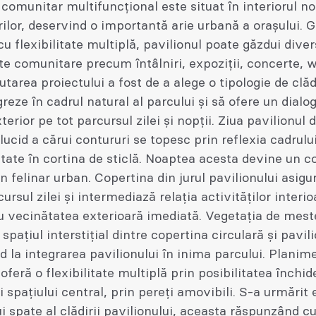
 comunitar multifuncțional este situat în interiorul no
rilor, deservind o importantă arie urbană a orașului. 
cu flexibilitate multiplă, pavilionul poate găzdui dive
e comunitare precum întâlniri, expoziții, concerte, 
ăutarea proiectului a fost de a alege o tipologie de clă
greze în cadrul natural al parcului și să ofere un dialo
terior pe tot parcursul zilei și nopții. Ziua pavilionul
lucid a cărui contururi se topesc prin reflexia cadrulu
tate în cortina de sticlă. Noaptea acesta devine un c
n felinar urban. Copertina din jurul pavilionului asig
ursul zilei și intermediază relația activităților interio
u vecinătatea exterioară imediată. Vegetația de mest
spațiul interstițial dintre copertina circulară și pavili
d la integrarea pavilionului în inima parcului. Planime
oferă o flexibilitate multiplă prin posibilitatea închid
i spațiului central, prin pereți amovibili. S-a urmărit 
ui spate al clădirii pavilionului, aceasta răspunzând c