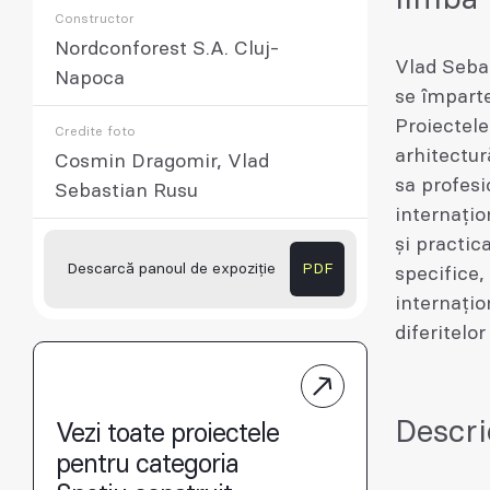
Constructor
Nordconforest S.A. Cluj-
Vlad Sebas
Napoca
se împarte
Proiectele
Credite foto
arhitectur
Cosmin Dragomir, Vlad
sa profesi
Sebastian Rusu
internațio
și practica
Descarcă panoul de expoziție
PDF
specifice,
internațio
diferitelo
Descri
Vezi toate proiectele
pentru categoria