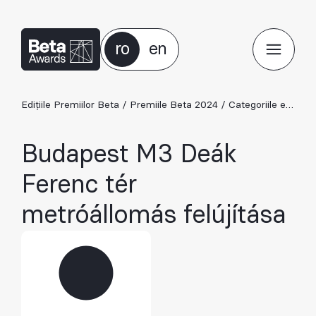
ro
en
Edițiile Premiilor Beta
/
Premiile Beta 2024
/
Categoriile ediției 2024
Budapest M3 Deák
Ferenc tér
metróállomás felújítása