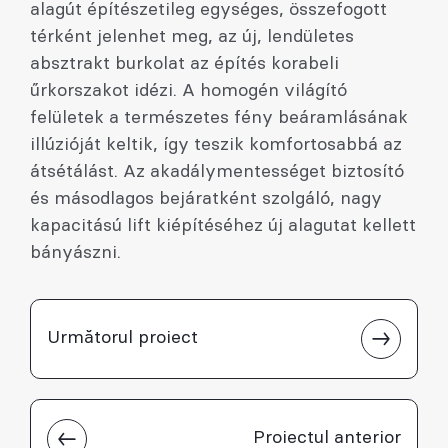
alagút építészetileg egységes, összefogott
térként jelenhet meg, az új, lendületes
absztrakt burkolat az építés korabeli
űrkorszakot idézi. A homogén világító
felületek a természetes fény beáramlásának
illúzióját keltik, így teszik komfortosabbá az
átsétálást. Az akadálymentességet biztosító
és másodlagos bejáratként szolgáló, nagy
kapacitású lift kiépítéséhez új alagutat kellett
bányászni.
Următorul proiect
Proiectul anterior