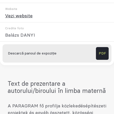
Website
Vezi website
Credite foto
Balázs DANYI
Descarcă panoul de expoziție
PDF
Text de prezentare a
autorului/biroului în limba maternă
A PARAGRAM fő profilja közlekedésépítészeti
projektek és egyéb összetett, közösségi