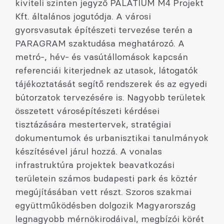
kiviteli szinten jegyző PALATIUM M4 Projekt
Kft. általános jogutódja. A városi
gyorsvasutak építészeti tervezése terén a
PARAGRAM szaktudása meghatározó. A
metró-, hév- és vasútállomások kapcsán
referenciái kiterjednek az utasok, látogatók
tájékoztatását segítő rendszerek és az egyedi
bútorzatok tervezésére is. Nagyobb területek
összetett városépítészeti kérdései
tisztázására mestertervek, stratégiai
dokumentumok és urbanisztikai tanulmányok
készítésével járul hozzá. A vonalas
infrastruktúra projektek beavatkozási
területein számos budapesti park és köztér
megújításában vett részt. Szoros szakmai
együttműködésben dolgozik Magyarország
legnagyobb mérnökirodáival, megbízói körét