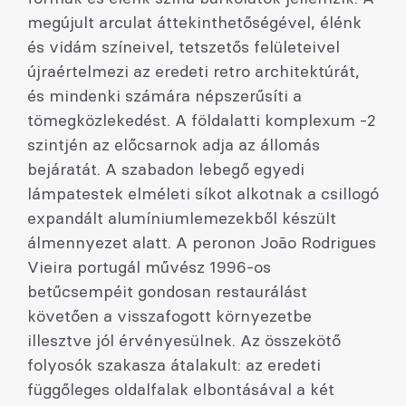
megújult arculat áttekinthetőségével, élénk
és vidám színeivel, tetszetős felületeivel
újraértelmezi az eredeti retro architektúrát,
és mindenki számára népszerűsíti a
tömegközlekedést. A földalatti komplexum -2
szintjén az előcsarnok adja az állomás
bejáratát. A szabadon lebegő egyedi
lámpatestek elméleti síkot alkotnak a csillogó
expandált alumíniumlemezekből készült
álmennyezet alatt. A peronon João Rodrigues
Vieira portugál művész 1996-os
betűcsempéit gondosan restaurálást
követően a visszafogott környezetbe
illesztve jól érvényesülnek. Az összekötő
folyosók szakasza átalakult: az eredeti
függőleges oldalfalak elbontásával a két