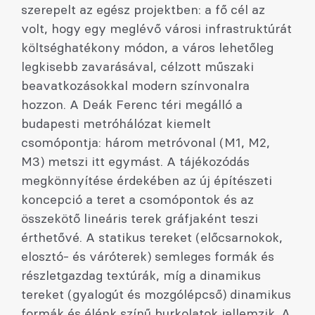
szerepelt az egész projektben: a fő cél az
volt, hogy egy meglévő városi infrastruktúrát
költséghatékony módon, a város lehetőleg
legkisebb zavarásával, célzott műszaki
beavatkozásokkal modern színvonalra
hozzon. A Deák Ferenc téri megálló a
budapesti metróhálózat kiemelt
csomópontja: három metróvonal (M1, M2,
M3) metszi itt egymást. A tájékozódás
megkönnyítése érdekében az új építészeti
koncepció a teret a csomópontok és az
összekötő lineáris terek gráfjaként teszi
érthetővé. A statikus tereket (előcsarnokok,
elosztó- és váróterek) semleges formák és
részletgazdag textúrák, míg a dinamikus
tereket (gyalogút és mozgólépcső) dinamikus
formák és élénk színű burkolatok jellemzik. A