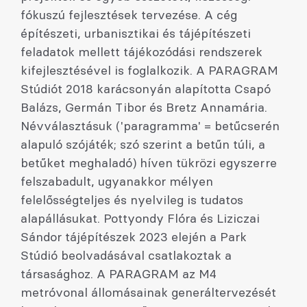
fókuszú fejlesztések tervezése. A cég
építészeti, urbanisztikai és tájépítészeti
feladatok mellett tájékozódási rendszerek
kifejlesztésével is foglalkozik. A PARAGRAM
Stúdiót 2018 karácsonyán alapította Csapó
Balázs, Germán Tibor és Bretz Annamária.
Névválasztásuk ('paragramma' = betűcserén
alapuló szójáték; szó szerint a betűn túli, a
betűket meghaladó) híven tükrözi egyszerre
felszabadult, ugyanakkor mélyen
felelősségteljes és nyelvileg is tudatos
alapállásukat. Pottyondy Flóra és Liziczai
Sándor tájépítészek 2023 elején a Park
Stúdió beolvadásával csatlakoztak a
társasághoz. A PARAGRAM az M4
metróvonal állomásainak generáltervezését