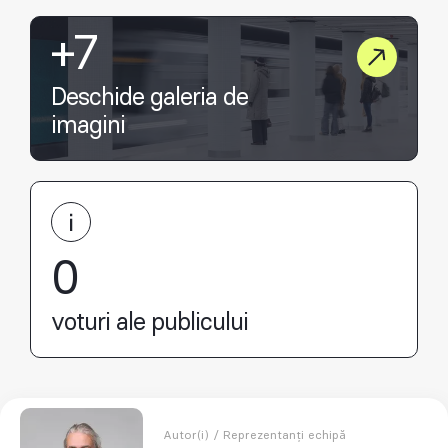
+7
Deschide galeria de
imagini
0
voturi ale publicului
Autor(i) / Reprezentanți echipă