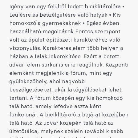
Igény van egy felülről fedett biciklitárolóra •
Leülésre és beszélgetésre való helyek • Kis
homokozó a gyermekeknek • Egész évben
használható megoldások Fontos szempont
volt az épület építészeti karakteréhez való
viszonyulás. Karakteres elem több helyen a
házban a falak lekerekítése. Ezért a betett
udvari elem sarkai is erre reagálnak. Központi
elemként megjelenik a fórum, mint egy
gyülekezőhely, ahol nagyobb
beszélgetéseket, akár lakógyűléseket lehet
tartani. A fórum közepén egy kis homokozó
található, amely lefedve asztalként
funkcionál. A biciklitároló a bejárat közelében
található. Az udvar közepén található az
ültetőtálca, melynek szélein további kisebb