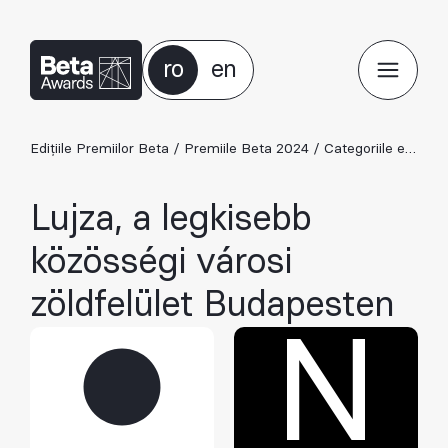
ro
en
Edițiile Premiilor Beta
/
Premiile Beta 2024
/
Categoriile ediției 2024
Lujza, a legkisebb
közösségi városi
zöldfelület Budapesten
N