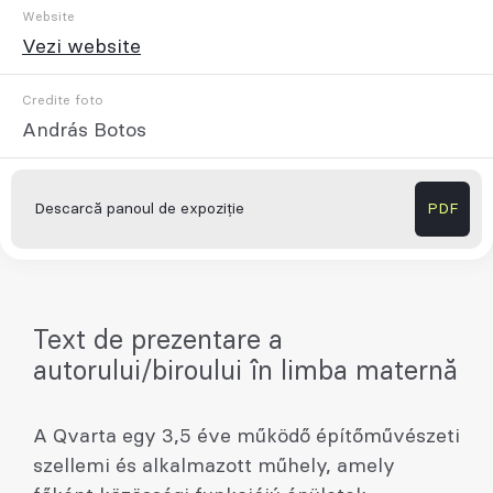
Website
Vezi website
Credite foto
András Botos
Descarcă panoul de expoziție
PDF
Text de prezentare a
autorului/biroului în limba maternă
A Qvarta egy 3,5 éve működő építőművészeti
szellemi és alkalmazott műhely, amely