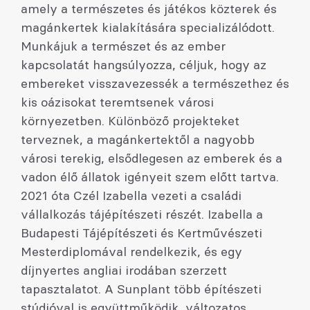
amely a természetes és játékos közterek és
magánkertek kialakítására specializálódott.
Munkájuk a természet és az ember
kapcsolatát hangsúlyozza, céljuk, hogy az
embereket visszavezessék a természethez és
kis oázisokat teremtsenek városi
környezetben. Különböző projekteket
terveznek, a magánkertektől a nagyobb
városi terekig, elsődlegesen az emberek és a
vadon élő állatok igényeit szem előtt tartva.
2021 óta Czél Izabella vezeti a családi
vállalkozás tájépítészeti részét. Izabella a
Budapesti Tájépítészeti és Kertművészeti
Mesterdiplomával rendelkezik, és egy
díjnyertes angliai irodában szerzett
tapasztalatot. A Sunplant több építészeti
stúdióval is együttműködik, változatos