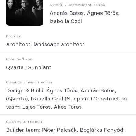
Autor(i) / Reprezentanți echipă
András Botos, Ágnes Tőrös,
Izabella Czél
Profesia
Architect, landscape architect
Colectiv/birou
Qvarta ; Sunplant
Co-autori/membrii echipei
Design & Build: Ágnes Tőrös, András Botos,
(Qvarta), Izabella Czél (Sunplant) Construction
team: Lajos Tőrös, Ákos Tőrös
Colaboratori externi
Builder team: Péter Palcsák, Boglárka Fonyódi,