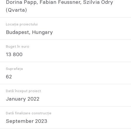
Dorina Papp, Fabian Feussner, Szilvia Odry
(Qvarta)
Locația proiectului
Budapest, Hungary
Buget în euro
13 800
Suprafața
62
Dată început proiect
January 2022
Dată finalizare construcție
September 2023