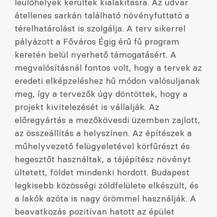
leülőhelyek kerültek kialakításra. Az udvar
átellenes sarkán található növényfuttató a
térelhatárolást is szolgálja. A terv sikerrel
pályázott a Főváros Égig érű fű program
keretén belül nyerhető támogatásért. A
megvalósításnál fontos volt, hogy a tervek az
eredeti elképzeléshez hű módon valósuljanak
meg, így a tervezők úgy döntöttek, hogy a
projekt kivitelezését is vállalják. Az
előregyártás a mezőkövesdi üzemben zajlott,
az összeállítás a helyszínen. Az építészek a
műhelyvezető felügyeletével körfűrészt és
hegesztőt használtak, a tájépítész növényt
ültetett, földet mindenki hordott. Budapest
legkisebb közösségi zöldfelülete elkészült, és
a lakók azóta is nagy örömmel használják. A
beavatkozás pozitívan hatott az épület