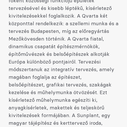
főként közösségi funkciójú épületek
tervezésével és kisebb léptékű, kísérletező
kivitelezésekkel foglalkozik. A Qvarta két
központtal rendelkezik: a szellemi munka és a
tervezés Budapesten, míg az előregyártás
Mezőkövesden történik. A Qvarta fiatal,
dinamikus csapatát építészmérnökök,
építőművészek és belsőépítészek alkotják
Európa különböző pontjairól. Tervezési
módszertanuk az integratív tervezés, amely
magában foglalja az építészet,
belsőépítészet, grafikai tervezés, szakágak
kezelése és műhelymunka ötvözését. Ezt
kísérletező műhelymunka egészíti ki,
anyagkísérletek, makettek és teljeskörű
kivitelezések formájában. A Sunplant, egy
magyar tájépítész és kerttervező iroda,