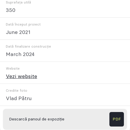
Suprafața utilă
350
Dată început proiect
June 2021
Dată finalizare construcție
March 2024
Website
Vezi website
Credite foto
Vlad Pǎtru
Descarcă panoul de expoziție
PDF