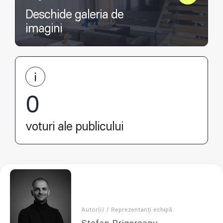
Deschide galeria de
imagini
0
voturi ale publicului
Autor(i) / Reprezentanți echipă