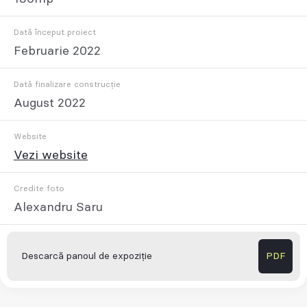
Dată început proiect
Februarie 2022
Dată finalizare construcție
August 2022
Website
Vezi website
Credite foto
Alexandru Saru
Descarcă panoul de expoziție
PDF