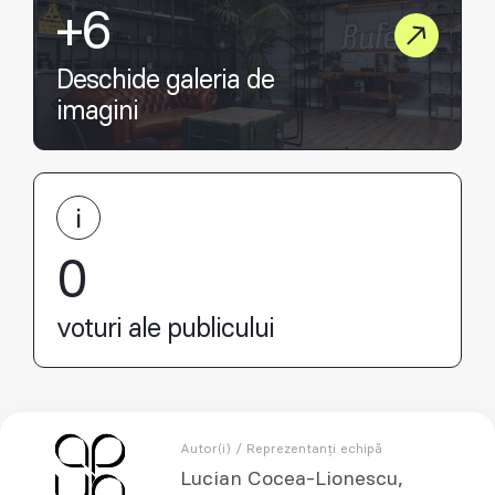
+6
Deschide galeria de
imagini
0
voturi ale publicului
Autor(i) / Reprezentanți echipă
Lucian Cocea-Lionescu,