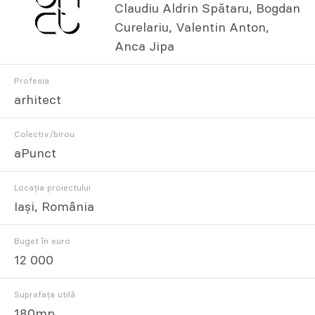
Claudiu Aldrin Spătaru, Bogdan
Curelariu, Valentin Anton,
Anca Jipa
Profesia
arhitect
Colectiv/birou
aPunct
Locația proiectului
Iași, România
Buget în euro
12 000
Suprafața utilă
180mp