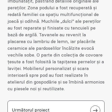
îmbunătățit, păstrând detaliile originale ale
pereților. Zona podului a fost recuperată și
redată familiei ca spațiu multifuncțional de
joacă și odihnă. Muchiile „dulci” ale pereților
au fost reparate și finisate cu tencuieli pe
bază de argilă. Tavanele au revenit la
placarea cu lambriu de lemn, iar placările
ceramice ale pardoselilor încălzite evocă
vechile sobe. O parte din colecția de covoare
țesute a fost folosită la tapițarea pernelor și a
laviței. Mobilierul personalizat și scara
interioară spre pod au fost realizate în
atelierul din gospodărie și se îmbină armonios
cu piesele noi și reutilizate.
Următorul proiect