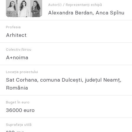
Autor(i) / Reprezentanți echipă
Alexandra Berdan, Anca Spînu
Profesia
Arhitect
Colectiv/birou
A+noima
Locația proiectului
Sat Corhana, comuna Dulcești, județul Neamț,
România
Buget în euro
36000 euro
Suprafața utilă