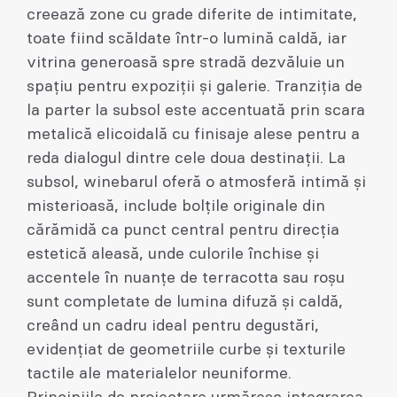
creează zone cu grade diferite de intimitate,
toate fiind scăldate într-o lumină caldă, iar
vitrina generoasă spre stradă dezvăluie un
spațiu pentru expoziții și galerie. Tranziția de
la parter la subsol este accentuată prin scara
metalică elicoidală cu finisaje alese pentru a
reda dialogul dintre cele doua destinații. La
subsol, winebarul oferă o atmosferă intimă și
misterioasă, include bolțile originale din
cărămidă ca punct central pentru direcția
estetică aleasă, unde culorile închise și
accentele în nuanțe de terracotta sau roșu
sunt completate de lumina difuză și caldă,
creând un cadru ideal pentru degustări,
evidențiat de geometriile curbe și texturile
tactile ale materialelor neuniforme.