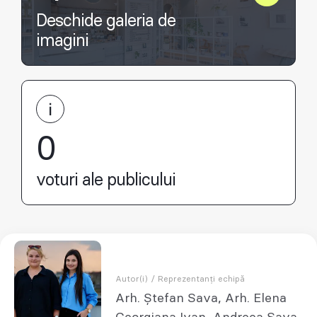
Deschide galeria de
imagini
0
voturi ale publicului
Autor(i) / Reprezentanți echipă
Arh. Ștefan Sava, Arh. Elena