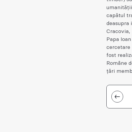
umanității
capătul tr
deasupra in
Cracovia, 
Papa Ioan 
cercetare 
fost reali
Române de 
țări memb