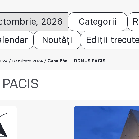
octombrie, 2026
Categorii
R
alendar
Noutăți
Ediții trecut
2024
/
Rezultate 2024
/
Casa Păcii - DOMUS PACIS
 PACIS