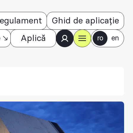
egulament
Ghid de aplicație
e
Aplică
ro
en