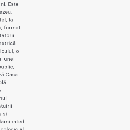
ni. Este
ezeu.
el, la
i, format
tatorii
metrică
icului, o
l unei
public,
ză Casa
plă
e
nul
tuirii
s și
s-laminated
cologic al