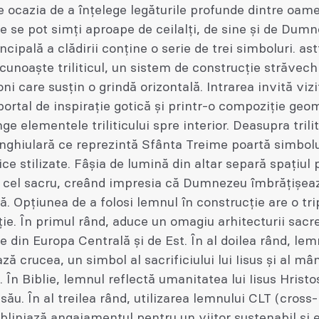
e ocazia de a înțelege legăturile profunde dintre oame
e se pot simți aproape de ceilalți, de sine și de Dumn
cipală a clădirii conține o serie de trei simboluri. astf
cunoaște triliticul, un sistem de construcție străvech
oni care susțin o grindă orizontală. Intrarea invită vizi
portal de inspirație gotică și printr-o compoziție geo
e elementele triliticului spre interior. Deasupra trilit
nghiulară ce reprezintă Sfânta Treime poartă simbolu
ice stilizate. Fâșia de lumină din altar separă spațiul 
e cel sacru, creând impresia că Dumnezeu îmbrățișea
ă. Opțiunea de a folosi lemnul în construcție are o tri
ie. În primul rând, aduce un omagiu arhitecturii sacr
le din Europa Centrală și de Est. În al doilea rând, lem
ă crucea, un simbol al sacrificiului lui Iisus și al mân
. În Biblie, lemnul reflectă umanitatea lui Iisus Hristo
l său. În al treilea rând, utilizarea lemnului CLT (cros
bliniază angajamentul pentru un viitor sustenabil și e