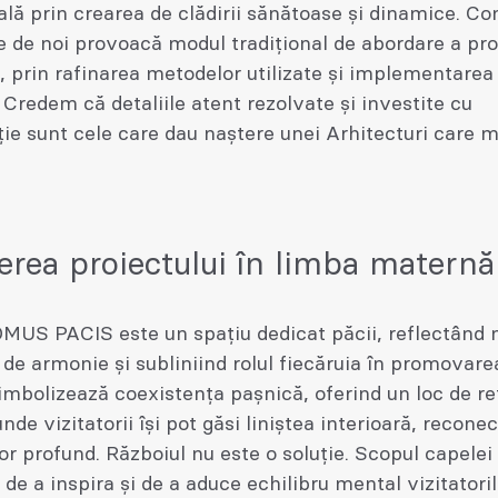
ală prin crearea de clădirii sănătoase și dinamice. C
 de noi provoacă modul tradițional de abordare a pro
, prin rafinarea metodelor utilizate și implementarea
 Credem că detaliile atent rezolvate și investite cu
ie sunt cele care dau naștere unei Arhitecturi care me
erea proiectului în limba maternă
MUS PACIS este un spațiu dedicat păcii, reflectând 
de armonie și subliniind rolul fiecăruia în promovare
imbolizează coexistența pașnică, oferind un loc de ref
nde vizitatorii își pot găsi liniștea interioară, recon
lor profund. Războiul nu este o soluție. Scopul capel
 de a inspira și de a aduce echilibru mental vizitatoril