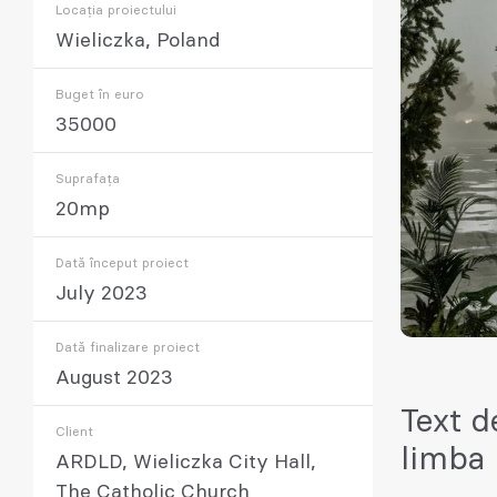
Locația proiectului
Wieliczka, Poland
Buget în euro
35000
Suprafața
20mp
Dată început proiect
July 2023
Dată finalizare proiect
August 2023
Text d
Client
limba
ARDLD, Wieliczka City Hall,
The Catholic Church