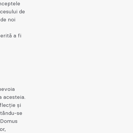
onceptele
cesului de
 de noi
rită a fi
nevoia
a acesteia.
lecție și
ectându-se
ei Domus
or,