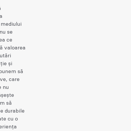
ă
a
 mediului
 nu se
ea ce
că valoarea
utări
ție și
ropunem să
ve, care
e nu
ășește
ăm să
le durabile
ate cu o
eriența