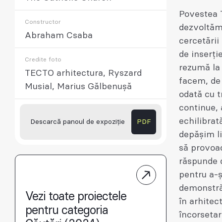
Povestea T
Constructor
dezvoltăm 
Abraham Csaba
cercetării
de inserți
Credite foto
rezumă la
TECTO arhitectura, Ryszard
facem, de 
Musial, Marius Gălbenușă
odată cu t
continue, 
echilibrat
Descarcă panoul de expoziție
PDF
depășim li
să provoac
răspunde d
pentru a-ș
demonstrăm
Vezi toate proiectele
în arhitec
pentru categoria
încorsetar