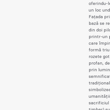
oferindu-l
un loc und
Fațada prin
bază se re
din doi pil
printr-un 
care împing
formă triu
rozete got
profan, d
prin lumin
semnificaț
tradiționa
simbolizeaz
umanității
sacrificiu
timber) su