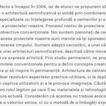
ecto a început în 2004, iar de atunci ne propunem s
o arhitectură semnificativă și solidă prin combinare
 specializate cu înțelegerea profundă a oamenilor și a
e a proiectelor noastre. Procesul nostru de proiectare
 obiective convenționale. Noi suntem pasionați de ce
aceea proiectele noastre sunt menite să își sporeas
recerea timpului. Suntem adepții cercetării, a unei că
a unei arhitecturi semnificative, deschisă către inova
ă ca expresie artistică. Prin studiu permanent, ne p
mitele convenționale pentru a defini concepte creati
e și să inspire în permanență. Arhitectura de calitat
oar rezolvării aspectelor practice-utilitare, ci le dep
i captiva utilizatorii și a le provoca imaginația. Căut
 rolul legitim pe care îl au materialele și tehnologii
tura actuală. Considerăm că acestea nu trebuie asoci
e a valorilor estice, ci cu o metodă de a îmbogăți exp