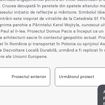
. Crucea decupată în peretele din spatele altarului 
aseului inițiatic de reflecție și mântuire. Simbolul tăi
trării este inspirat de vitraliile de la Catedrala Sf. Fl
prima parohie a Părintelui Karol Wojtyla, cunoscut ul
Paul al II-lea. Proiectul Domus Pacis a început ca u
a arhitecturii sacre în contextul geopolitic actual. Pro
zat în România și transportat în Polonia cu sprijinul As
Dezvoltare Locală Durabilă, urmând a fi replicat în
re ale Uniunii Europene.
Proiectul anterior
Următorul proiect
A
p
n