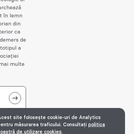
marchează
at în lemn
orian din
terior ca
n demers de
totipul a
ociației
 mai multe
cest site folosește cookie-uri de Analytics
entru măsurarea traficului. Consultați
politica
oastră de utilizare cookies
.