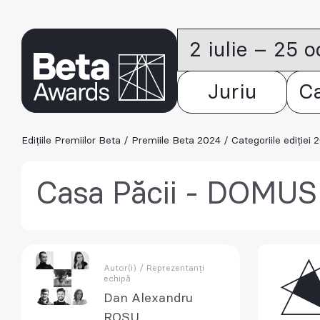
2 iulie – 25 
Juriu
C
Edițiile Premiilor Beta
/
Premiile Beta 2024
/
Categoriile ediției 
Casa Păcii - DOMUS
Autor(i) / Reprezentanți
echipă
Dan Alexandru
ROȘU