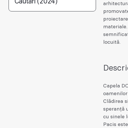
Căutări (2024)
arhitectur
promovate
proiectare
materiale.
semnificaț
locuită.
Descri
Capela DO
oamenilor 
Clădirea s
speranță u
cu sinele 
Pacis este