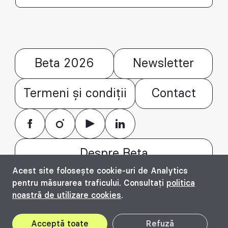
Beta 2026
Newsletter
Termeni și condiții
Contact
Despre Beta
Acest site folosește cookie-uri de Analytics
© Bienala timișoreană de arhitectură Beta
pentru măsurarea traficului. Consultați
politica
2016 - 2026. All rights reserved.
noastră de utilizare cookies
.
Top
Acceptă toate
Refuză