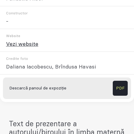
Constructor
-
Website
Vezi website
Credite foto
Daliana Iacobescu, Brîndusa Havasi
Descarcă panoul de expoziție
PDF
Text de prezentare a
autorului/biroului în limba maternă