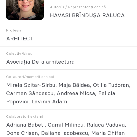
Autor(i) / Reprezentanți echipă
HAVAȘI BRÎNDUȘA RALUCA
Profesia
ARHITECT
Colectiv/birou
Asociația De-a arhitectura
Co-autori/membrii echipei
Mirela Szitar-Sirbu, Maja Bâldea, Otilia Tudoran,
Carmen Săndescu, Andreea Micsa, Felicia
Popovici, Lavinia Adam
Colaboratori externi
Adriana Babeti, Camil Milincu, Raluca Vaduva,
Dona Crisan, Daliana Iacobescu, Maria Chifan