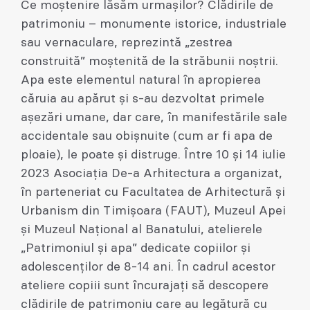
Ce moștenire lăsăm urmașilor? Clădirile de
patrimoniu – monumente istorice, industriale
sau vernaculare, reprezintă „zestrea
construită” moștenită de la străbunii noștrii.
Apa este elementul natural în apropierea
căruia au apărut și s-au dezvoltat primele
așezări umane, dar care, în manifestările sale
accidentale sau obișnuite (cum ar fi apa de
ploaie), le poate și distruge. Între 10 și 14 iulie
2023 Asociaţia De-a Arhitectura a organizat,
în parteneriat cu Facultatea de Arhitectură și
Urbanism din Timișoara (FAUT), Muzeul Apei
și Muzeul Național al Banatului, atelierele
„Patrimoniul și apa” dedicate copiilor și
adolescenților de 8-14 ani. În cadrul acestor
ateliere copiii sunt încurajați să descopere
clădirile de patrimoniu care au legătură cu