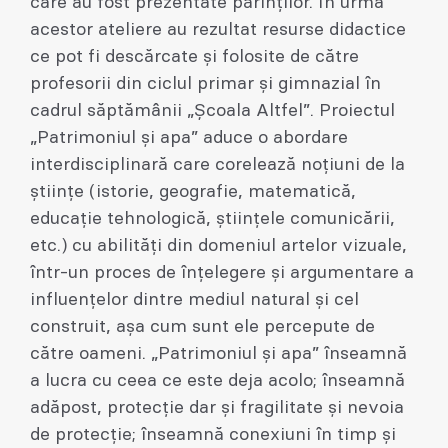
care au fost prezentate părinților. În urma
acestor ateliere au rezultat resurse didactice
ce pot fi descărcate și folosite de către
profesorii din ciclul primar și gimnazial în
cadrul săptămânii „Școala Altfel”. Proiectul
„Patrimoniul și apa” aduce o abordare
interdisciplinară care corelează noțiuni de la
științe (istorie, geografie, matematică,
educație tehnologică, științele comunicării,
etc.) cu abilități din domeniul artelor vizuale,
într-un proces de înțelegere și argumentare a
influențelor dintre mediul natural și cel
construit, așa cum sunt ele percepute de
către oameni. „Patrimoniul și apa” înseamnă
a lucra cu ceea ce este deja acolo; înseamnă
adăpost, protecție dar și fragilitate și nevoia
de protecție; înseamnă conexiuni în timp și