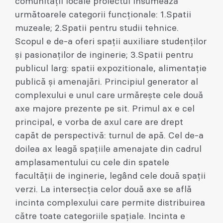
comunităţii locale proiectul însumează
următoarele categorii funcționale: 1.Spatii
muzeale; 2.Spatii pentru studii tehnice.
Scopul e de-a oferi spații auxiliare studenților
şi pasionaților de inginerie; 3.Spatii pentru
publicul larg: spatii expozitionale, alimentație
publică şi amenajări. Principiul generator al
complexului e unul care urmăreşte cele două
axe majore prezente pe sit. Primul ax e cel
principal, e vorba de axul care are drept
capăt de perspectivă: turnul de apă. Cel de-a
doilea ax leagă spațiile amenajate din cadrul
amplasamentului cu cele din spatele
facultății de inginerie, legând cele două spații
verzi. La intersecția celor două axe se află
incinta complexului care permite distribuirea
către toate categoriile spațiale. Incinta e