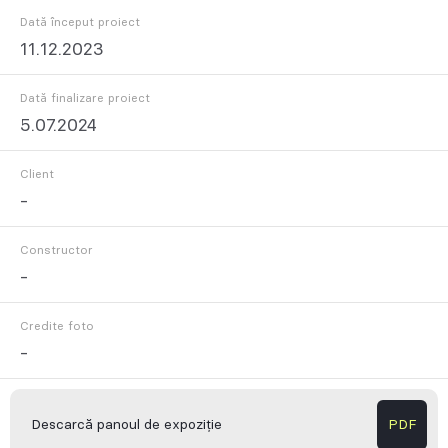
Dată început proiect
11.12.2023
Dată finalizare proiect
5.07.2024
Client
-
Constructor
-
Credite foto
-
Descarcă panoul de expoziție
PDF