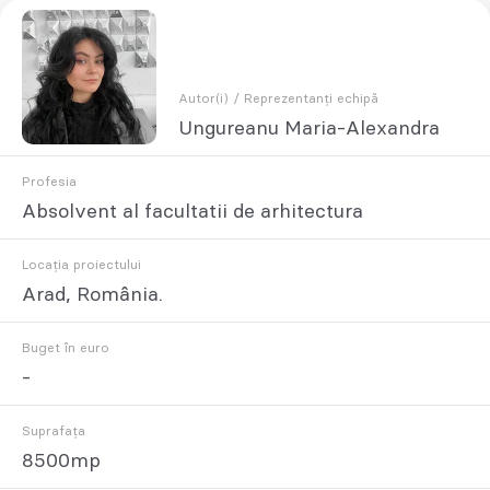
Autor(i) / Reprezentanți echipă
Ungureanu Maria-Alexandra
Profesia
Absolvent al facultatii de arhitectura
Locația proiectului
Arad, România.
Buget în euro
-
Suprafața
8500mp