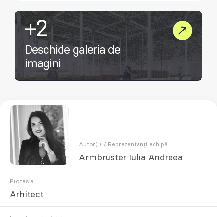
+2
Deschide galeria de
imagini
Autor(i) / Reprezentanți echipă
Armbruster Iulia Andreea
Profesia
Arhitect