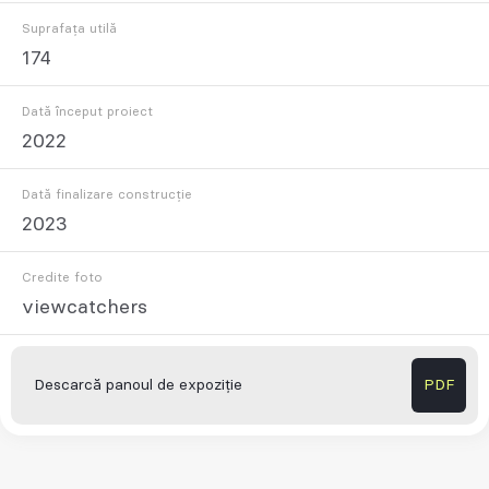
Suprafața utilă
174
Dată început proiect
2022
Dată finalizare construcție
2023
Credite foto
viewcatchers
Descarcă panoul de expoziție
PDF