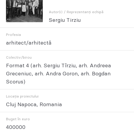
Autor(i) / Reprezentanți echipă
Sergiu Tirziu
Profesia
arhitect/arhitectă
Colectiv/birou
Format 4 (arh. Sergiu Tîrziu, arh. Andreea
Greceniuc, arh. Andra Goron, arh. Bogdan
Scorus)
Locația proiectului
Cluj Napoca, Romania
Buget în euro
400000