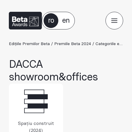
ro
en
Edițiile Premiilor Beta
/
Premiile Beta 2024
/
Categoriile ediției 2024
DACCA
showroom&offices
Spațiu construit
(2024)