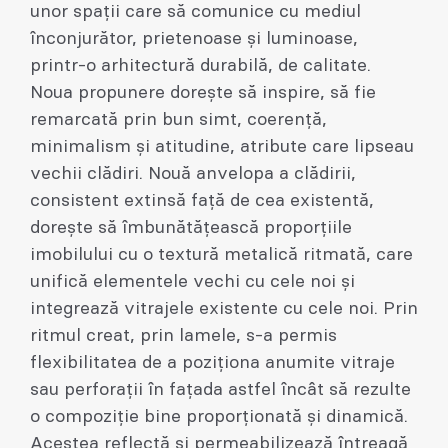
unor spații care să comunice cu mediul
înconjurător, prietenoase și luminoase,
printr-o arhitectură durabilă, de calitate.
Noua propunere dorește să inspire, să fie
remarcată prin bun simt, coerență,
minimalism și atitudine, atribute care lipseau
vechii clădiri. Nouă anvelopa a clădirii,
consistent extinsă față de cea existentă,
dorește să îmbunătățească proporțiile
imobilului cu o textură metalică ritmată, care
unifică elementele vechi cu cele noi și
integrează vitrajele existente cu cele noi. Prin
ritmul creat, prin lamele, s-a permis
flexibilitatea de a poziționa anumite vitraje
sau perforații în fațada astfel încât să rezulte
o compoziție bine proporționată și dinamică.
Acestea reflectă și permeabilizează întreagă