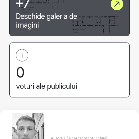
+7
Deschide galeria de
imagini
0
voturi ale publicului
Autor(i) / Reprezentanți echipă