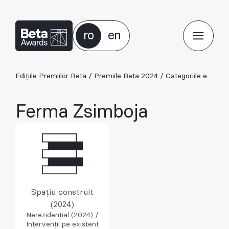
ro
en
Edițiile Premiilor Beta
/
Premiile Beta 2024
/
Categoriile ediției 2024
Ferma Zsimboja
Spațiu construit
(2024)
Nerezidențial (2024) /
Intervenții pe existent