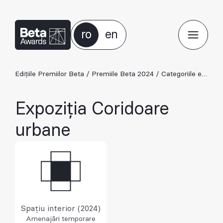
ro
en
Edițiile Premiilor Beta
/
Premiile Beta 2024
/
Categoriile ediției 2024
Expoziția Coridoare
urbane
Spațiu interior (2024)
Amenajări temporare