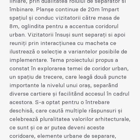
liniare, prin dualitatea rolului de separator si
îmbinare. Planșe continue de 20m împart
spațiul și conduc vizitatorii către masa de
8m, oglindita pentru a accentua coridorul
urban. Vizitatorii însuși sunt separați si apoi
reuniți prin interacțiunea cu macheta ce
ilustrează o selecție a variantelor posibile de
implementare. Tema proiectului propus a
constat în explorarea temei de coridor urban,
un spațiu de trecere, care leagă două puncte
importante la nivelul unui oraș, separând
diverse cartiere și facilitând accesul în cadrul
acestora. S-a optat pentru o întrebare
deschisă, care caută multiple răspunsuri și
celebrează pluralitatea valorilor arhitecturale,
ce sunt și ce ar putea deveni aceste
coridoare, elemente urbane de separare,