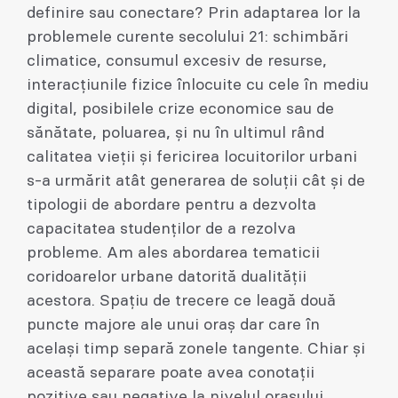
definire sau conectare? Prin adaptarea lor la
problemele curente secolului 21: schimbări
climatice, consumul excesiv de resurse,
interacțiunile fizice înlocuite cu cele în mediu
digital, posibilele crize economice sau de
sănătate, poluarea, și nu în ultimul rând
calitatea vieții și fericirea locuitorilor urbani
s-a urmărit atât generarea de soluții cât și de
tipologii de abordare pentru a dezvolta
capacitatea studenților de a rezolva
probleme. Am ales abordarea tematicii
coridoarelor urbane datorită dualității
acestora. Spațiu de trecere ce leagă două
puncte majore ale unui oraș dar care în
același timp separă zonele tangente. Chiar și
această separare poate avea conotații
pozitive sau negative la nivelul orașului,