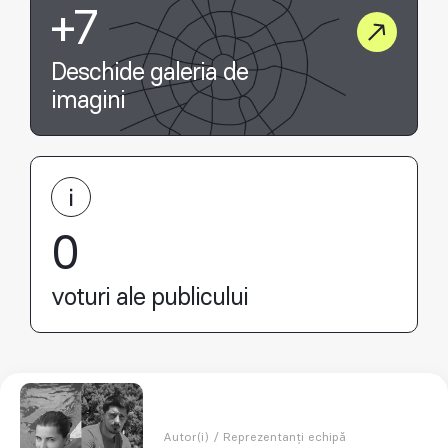
+7
Deschide galeria de
imagini
0
voturi ale publicului
Autor(i) / Reprezentanți echipă