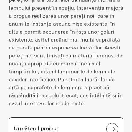
pereților și ale tavanelor de nuanța închisă a
lemnului prezent în spațiu. Intervenția majoră
a propus realizarea unor pereți noi, care în
anumite instanțe ascund nișe existente, în
altele permit expunerea în fața unor goluri
existente, astfel creând mai multă suprafață
de perete pentru expunerea lucrărilor. Acești
pereți noi sunt finisați cu material lemnos, de
nuanță apropiată cu maroul închis al
tâmplăriilor, citând lambriurile de lemn ale
caselor interbelice. Panotarea lucrărilor de
artă pe suprafețe de lemn era o practică
răspândită în secolul trecut, des întâlnită și în
cazul interioarelor moderniste.
Următorul proiect