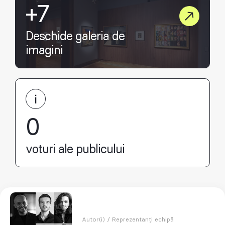
+7
Deschide galeria de
imagini
0
voturi ale publicului
Autor(i) / Reprezentanți echipă