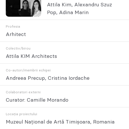
Attila Kim, Alexandru Szuz
Pop, Adina Marin
Profesia
Arhitect
Colectiv/birou
Attila KIM Architects
Co-autori/membrii echipei
Andreea Precup, Cristina Iordache
Colaboratori externi
Curator: Camille Morando
Locația proiectului
Muzeul Național de Artă Timișoara, Romania