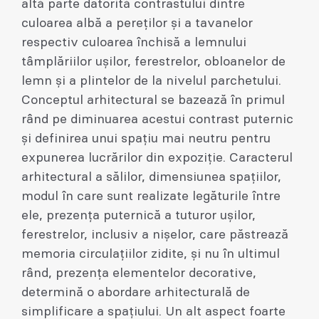
altă parte datorită contrastului dintre
culoarea albă a pereților și a tavanelor
respectiv culoarea închisă a lemnului
tâmplăriilor ușilor, ferestrelor, obloanelor de
lemn și a plintelor de la nivelul parchetului.
Conceptul arhitectural se bazează în primul
rând pe diminuarea acestui contrast puternic
și definirea unui spațiu mai neutru pentru
expunerea lucrărilor din expoziție. Caracterul
arhitectural a sălilor, dimensiunea spațiilor,
modul în care sunt realizate legăturile între
ele, prezența puternică a tuturor ușilor,
ferestrelor, inclusiv a nișelor, care păstrează
memoria circulațiilor zidite, și nu în ultimul
rând, prezența elementelor decorative,
determină o abordare arhitecturală de
simplificare a spațiului. Un alt aspect foarte