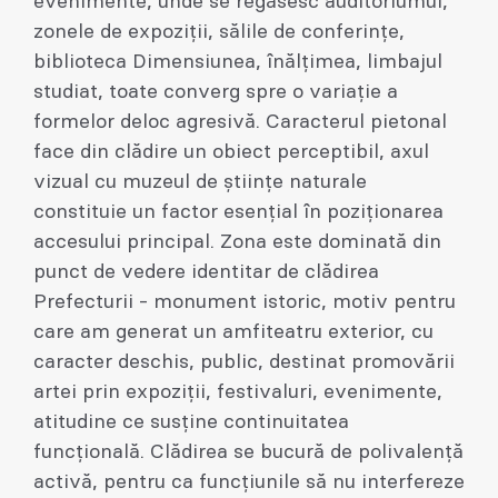
evenimente, unde se regăsesc auditoriumul,
zonele de expoziții, sălile de conferințe,
biblioteca Dimensiunea, înălțimea, limbajul
studiat, toate converg spre o variație a
formelor deloc agresivă. Caracterul pietonal
face din clădire un obiect perceptibil, axul
vizual cu muzeul de științe naturale
constituie un factor esențial în poziționarea
accesului principal. Zona este dominată din
punct de vedere identitar de clădirea
Prefecturii - monument istoric, motiv pentru
care am generat un amfiteatru exterior, cu
caracter deschis, public, destinat promovării
artei prin expoziții, festivaluri, evenimente,
atitudine ce susține continuitatea
funcțională. Clădirea se bucură de polivalență
activă, pentru ca funcțiunile să nu interfereze