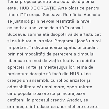
Tema propusă pentru proiectul de diplomă
este ,,HUB DE CREAȚIE. Arte plastice pentru
tineret” în orașul Suceava, România. Aceasta
se justifică prin nevoia resimțită la nivel
colectiv a unei zone de artă în orașul
Suceava, semnalată deopotrivă de artiști, cât
și de iubitori ai artelor. Programul joacă un rol
important în diversificarea spațiului citadin,
prin noi modalități de petrecere a timpului
liber sau ca mod de viață efectiv, în spiritul
aprecierii artei și meșteșugurilor. Tema de
proiectare doreşte să facă din HUB-ul de
creație un ansamblu cu rol polarizator și
adresabilitate cât mai mare, oportunitate
care popularizează arta și incurajează
cetățenii la procesul creativ. Aşadar, se
urmărește introducerea unor ateliere de arte