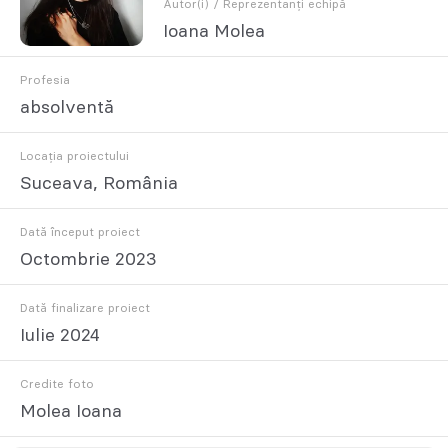
Autor(i) / Reprezentanți echipă
Ioana Molea
Profesia
absolventă
Locația proiectului
Suceava, România
Dată început proiect
Octombrie 2023
Dată finalizare proiect
Iulie 2024
Credite foto
Molea Ioana