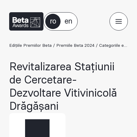
ro
en
Edițiile Premiilor Beta
/
Premiile Beta 2024
/
Categoriile ediției 2024
Revitalizarea Stațiunii
de Cercetare-
Dezvoltare Vitivinicolă
Drăgășani