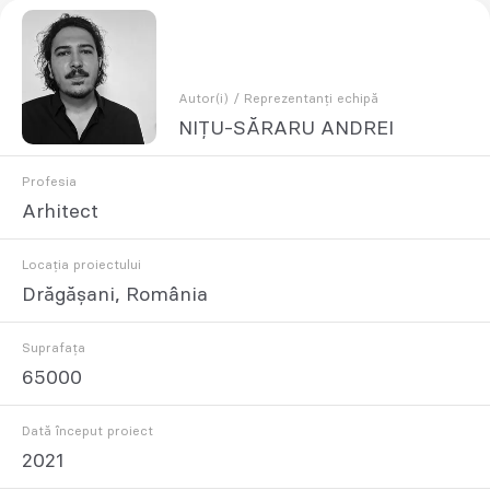
Autor(i) / Reprezentanți echipă
NIȚU-SĂRARU ANDREI
Profesia
Arhitect
Locația proiectului
Drăgășani, România
Suprafața
65000
Dată început proiect
2021