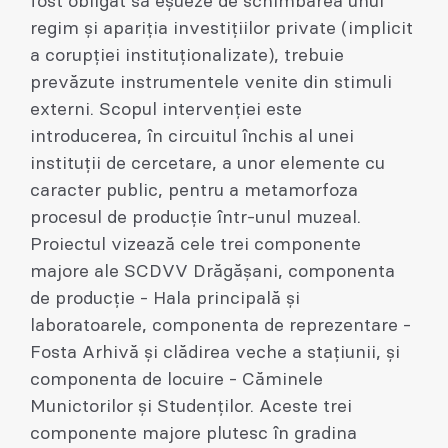
fost obligat să eșueze de schimbarea unui
regim și apariția investițiilor private (implicit
a corupției instituționalizate), trebuie
prevăzute instrumentele venite din stimuli
externi. Scopul intervenției este
introducerea, în circuitul închis al unei
instituții de cercetare, a unor elemente cu
caracter public, pentru a metamorfoza
procesul de producție într-unul muzeal.
Proiectul vizează cele trei componente
majore ale SCDVV Drăgășani, componenta
de producție - Hala principală și
laboratoarele, componenta de reprezentare -
Fosta Arhivă și clădirea veche a stațiunii, și
componenta de locuire - Căminele
Munictorilor și Studenților. Aceste trei
componente majore plutesc în gradina