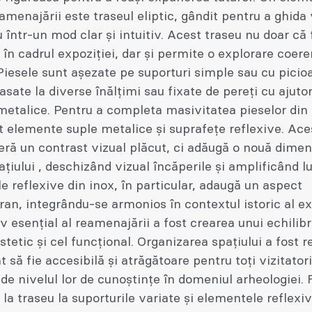
 amenajării este traseul eliptic, gândit pentru a ghida v
u într-un mod clar și intuitiv. Acest traseu nu doar că 
 în cadrul expoziției, dar și permite o explorare coere
 Piesele sunt aşezate pe suporturi simple sau cu picio
asate la diverse înălţimi sau fixate de pereţi cu ajuto
metalice. Pentru a completa masivitatea pieselor din 
 elemente suple metalice și suprafețe reflexive. Ace
eră un contrast vizual plăcut, ci adăugă o nouă dime
ațiului , deschizând vizual încăperile și amplificând l
e reflexive din inox, în particular, adaugă un aspect
n, integrându-se armonios în contextul istoric al ex
v esențial al reamenajării a fost crearea unui echilibr
stetic și cel funcțional. Organizarea spațiului a fost r
t să fie accesibilă și atrăgătoare pentru toți vizitatori
 de nivelul lor de cunoștințe în domeniul arheologiei. 
e la traseu la suporturile variate și elementele reflexiv