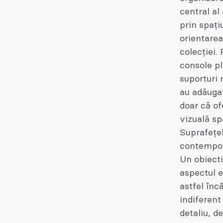
central al
prin spați
orientarea
colecției.
console pl
suporturi 
au adăugat
doar că of
vizuală sp
Suprafețel
contempora
Un obiecti
aspectul e
astfel încâ
indiferent
detaliu, d