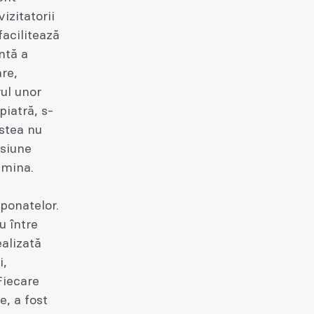
izitatorii
facilitează
ntă a
are,
rul unor
piatră, s-
stea nu
nsiune
umina.
ponatelor.
u între
ealizată
i,
Fiecare
e, a fost