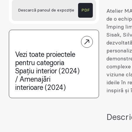
Descarcă panoul de expoziție
PDF
Atelier MA
de o echip
împing lim
Sisak, Sil
dezvoltatâ
personaliz
Vezi toate proiectele
demonstrea
pentru categoria
complexe p
Spațiu interior (2024)
viziune cl
/ Amenajări
ideile în r
interioare (2024)
inspiră și
Descri