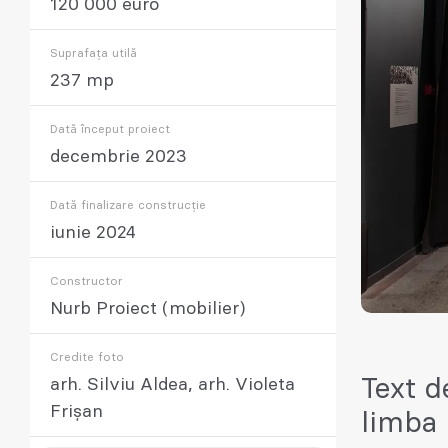
120 000 euro
Suprafața utilă
237 mp
Dată început proiect
decembrie 2023
Dată finalizare construcție
iunie 2024
Constructor
Nurb Proiect (mobilier)
Credite foto
Text d
arh. Silviu Aldea, arh. Violeta
Frișan
limba