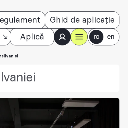
egulament
Ghid de aplicație
e
Aplică
ro
en
silvaniei
lvaniei