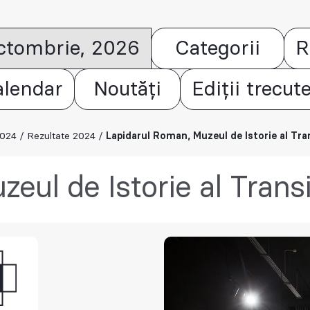
octombrie, 2026
Categorii
R
alendar
Noutăți
Ediții trecut
2024
/
Rezultate 2024
/
Lapidarul Roman, Muzeul de Istorie al Tran
eul de Istorie al Transi