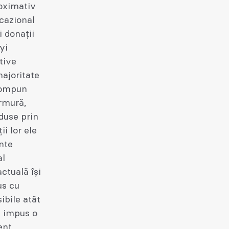
oximativ
ocazional
i donații
yi
tive
majoritate
 compun
armură,
aduse prin
ii lor ele
nte
al
actuală își
us cu
ibile atât
 a impus o
ent