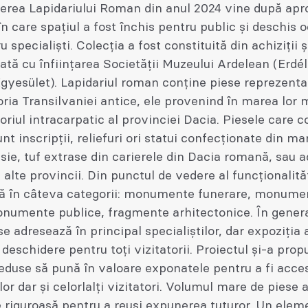
erea Lapidariului Roman din anul 2024 vine după apr
în care spațiul a fost închis pentru public și deschis 
 specialiști. Colecția a fost constituită din achiziții ș
ată cu înființarea Societății Muzeului Ardelean (Erdél
yesület). Lapidariul roman conţine piese reprezenta
oria Transilvaniei antice, ele provenind în marea lor 
toriul intracarpatic al provinciei Dacia. Piesele care
unt inscripţii, reliefuri ori statui confecţionate din m
esie, tuf extrase din carierele din Dacia romană, sau 
 alte provincii. Din punctul de vedere al funcţionalităţ
ică în câteva categorii: monumente funerare, monume
onumente publice, fragmente arhitectonice. În gener
se adresează în principal specialiștilor, dar expoziția 
deschidere pentru toți vizitatorii. Proiectul și-a prop
eduse să pună în valoare exponatele pentru a fi acces
ilor dar și celorlalți vizitatori. Volumul mare de piese
 riguroasă pentru a reuși expunerea tuturor. Un elem