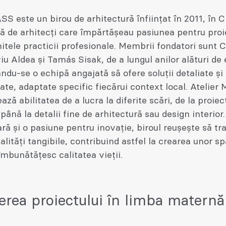
SS este un birou de arhitectură înființat în 2011, în C
ă de arhitecți care împărtășeau pasiunea pentru proi
itele practicii profesionale. Membrii fondatori sunt 
viu Aldea și Tamás Sisak, de a lungul anilor alături de 
ndu-se o echipă angajată să ofere soluții detaliate și
ate, adaptate specific fiecărui context local. Atelier
ză abilitatea de a lucra la diferite scări, de la proie
ână la detalii fine de arhitectură sau design interior.
ară și o pasiune pentru inovație, biroul reușește să t
ealități tangibile, contribuind astfel la crearea unor sp
 îmbunătățesc calitatea vieții.
erea proiectului în limba maternă