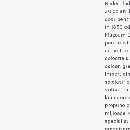
Redeschid
30 de ani 
doar pentru
în 1859 od
Múzeum Eg
pentru ist
de pe teri
colecția s
calcar, gr
import din
se clasif
votive, m
lapidariul 
propune o 
mijloace r
specialișt
organizare