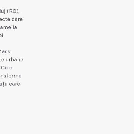
luj (RO),
ecte care
Camelia
ei
 Mass
cte urbane
 Cu o
ransforme
ații care