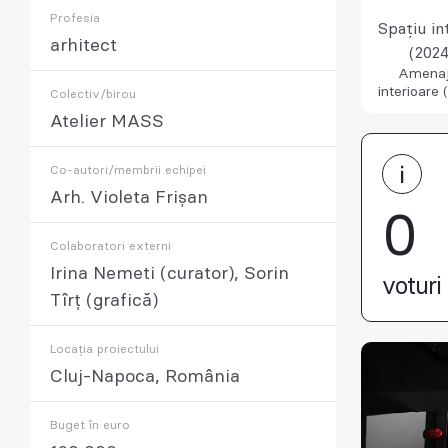
Profesia
Spațiu in
arhitect
(2024
Amenaj
interioare 
Colectiv/birou
Atelier MASS
Co-autori/membrii echipei
Arh. Violeta Frișan
0
Colaboratori externi
Irina Nemeti (curator), Sorin
voturi 
Tîrț (grafică)
Locația proiectului
Cluj-Napoca, România
Buget în euro