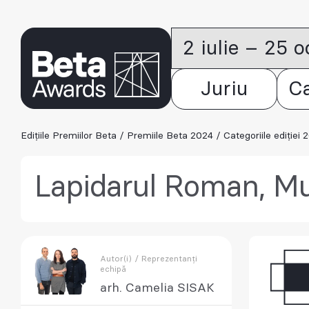
2 iulie – 25 
Juriu
C
Edițiile Premiilor Beta
/
Premiile Beta 2024
/
Categoriile ediției 
Lapidarul Roman, Muz
Autor(i) / Reprezentanți
echipă
arh. Camelia SISAK