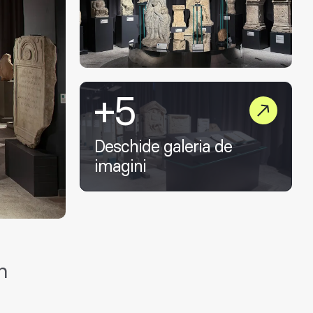
+5
Deschide galeria de
imagini
n