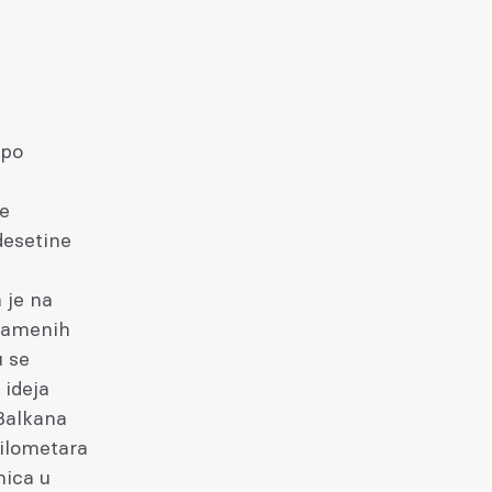
 po
je
desetine
 je na
 kamenih
u se
 ideja
 Balkana
kilometara
nica u