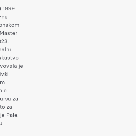
) 1999.
vne
ktonskom
 Master
023.
alni
iskustvo
vovala je
ivši
om
ble
ursu za
to za
je Pale.
u