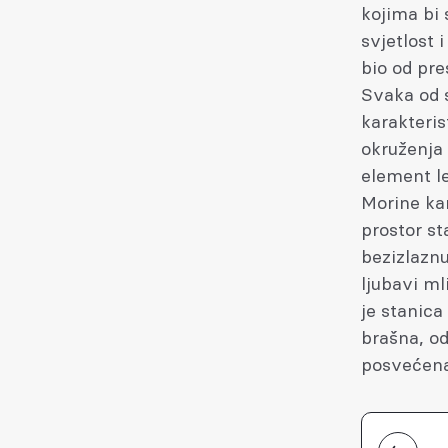
kojima bi 
svjetlost 
bio od pre
Svaka od s
karakteris
okruženja 
element le
Morine kar
prostor st
bezizlaznu
ljubavi ml
je stanica
brašna, od
posvećena 