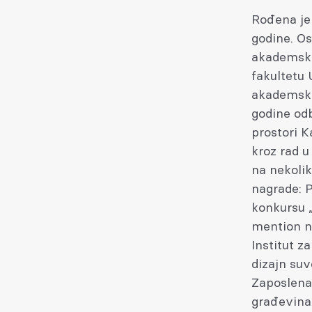
Rođena je
godine. O
akademske
fakultetu 
akademske 
godine od
prostori K
kroz rad u
na nekolik
nagrade: 
konkursu „
mention n
Institut z
dizajn suv
Zaposlena 
građevinar