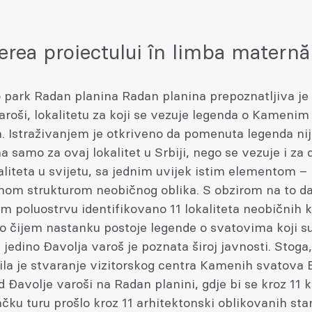
erea proiectului în limba maternă
 park Radan planina Radan planina prepoznatljiva je
aroši, lokalitetu za koji se vezuje legenda o Kamenim
. Istraživanjem je otkriveno da pomenuta legenda ni
a samo za ovaj lokalitet u Srbiji, nego se vezuje i za 
aliteta u svijetu, sa jednim uvijek istim elementom –
om strukturom neobičnog oblika. S obzirom na to da
m poluostrvu identifikovano 11 lokaliteta neobičnih
o čijem nastanku postoje legende o svatovima koji s
 jedino Đavolja varoš je poznata široj javnosti. Stoga,
ila je stvaranje vizitorskog centra Kamenih svatova
 Đavolje varoši na Radan planini, gdje bi se kroz 11 
čku turu prošlo kroz 11 arhitektonski oblikovanih sta