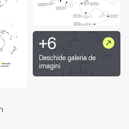
+6
Deschide galeria de
imagini
n