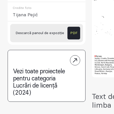
Credite foto
Tijana Pejić
Descarcă panoul de expoziție
PDF
Vezi toate proiectele
pentru categoria
Lucrări de licență
(2024)
Text d
limba