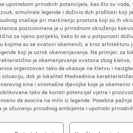
se upotrebom prirodnih potencijala, kao što su voda, 
i zvuk, simulirale legende i doživio duh prošlosti koji 
sudnog značaja pri markiranju prostora koji su ih okru
tanica pozicionirana je u prirodnom okruženju kakvo
tično za njeno porijeklo, kako bi se u potpunosti doživ
u kojima su se svatovi okamenili, a kroz arhitekturu j
gende koji je uzrok okamenjavanja. Na primjer, za lok
akteristično je okamenjavanje svatova zbog kletve, 
anice organizovan tako da ukazuje na kletvu i naizgle
 situaciju, dok je lokalitet Medvednica karakterističa
inarevog sina i siromašne djevojke koje je okamenio v
 oblikovana tako da koristi potencijal vjetra i proizvo
nosno da asocira na mlin iz legende. Posebna pažnja 
je očuvanju prirodnog ambijenta i upotrebi prirodnih