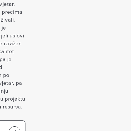
vjetar,
je precima
živali.
 je
jeli uslovi
e izražen
alitet
pa je
d
n po
jetar, pa
dnju
u projektu
 resursa.