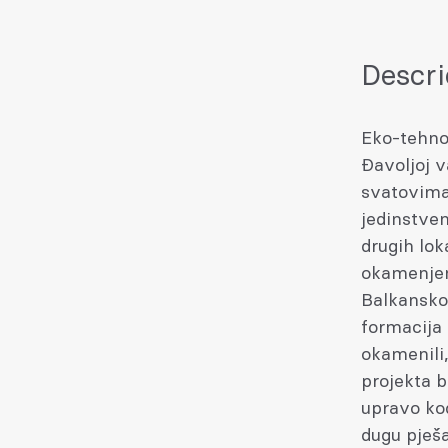
Descri
Eko-tehno
Đavoljoj v
svatovima
jedinstven
drugih lok
okamenjen
Balkansko
formacija 
okamenili,
projekta b
upravo kod
dugu pješa