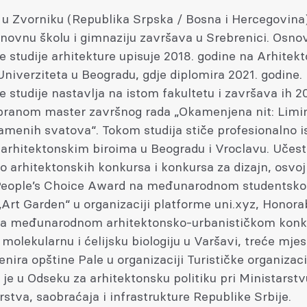
 u Zvorniku (Republika Srpska / Bosna i Hercegovina
snovnu školu i gimnaziju završava u Srebrenici. Osno
 studije arhitekture upisuje 2018. godine na Arhite
Univerziteta u Beogradu, gdje diplomira 2021. godine.
studije nastavlja na istom fakultetu i završava ih 2
branom master završnog rada „Okamenjena nit: Limin
amenih svatova“. Tokom studija stiče profesionalno 
 arhitektonskim biroima u Beogradu i Vroclavu. Učest
o arhitektonskih konkursa i konkursa za dizajn, osvoj
People’s Choice Award na međunarodnom studentsk
Art Garden“ u organizaciji platforme uni.xyz, Honora
a međunarodnom arhitektonsko-urbanističkom konk
a molekularnu i ćelijsku biologiju u Varšavi, treće mjes
enira opštine Pale u organizaciji Turističke organizaci
je u Odseku za arhitektonsku politiku pri Ministarstv
stva, saobraćaja i infrastrukture Republike Srbije.