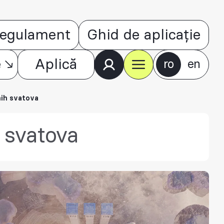
egulament
Ghid de aplicație
e
Aplică
ro
en
nih svatova
 svatova