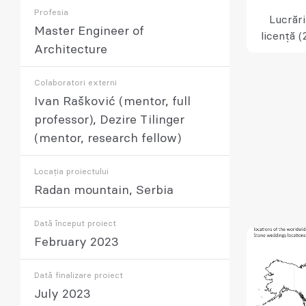
Profesia
Lucrări
Master Engineer of
licență (
Architecture
Colaboratori externi
Ivan Rašković (mentor, full
professor), Dezire Tilinger
(mentor, research fellow)
Locația proiectului
Radan mountain, Serbia
Dată început proiect
February 2023
Dată finalizare proiect
July 2023