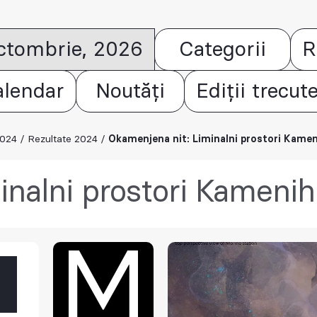
octombrie, 2026
Categorii
R
alendar
Noutăți
Ediții trecut
2024
/
Rezultate 2024
/
Okamenjena nit: Liminalni prostori Kame
inalni prostori Kamenih
M