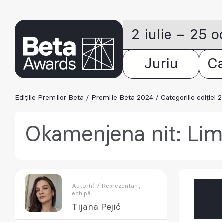
2 iulie – 25 
Juriu
C
Edițiile Premiilor Beta
/
Premiile Beta 2024
/
Categoriile ediției 
Okamenjena nit: Lim
Autor(i) / Reprezentanți
echipă
Tijana Pejić