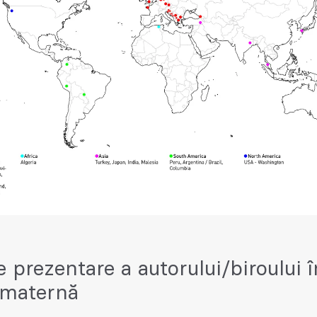
e prezentare a autorului/biroului î
 maternă