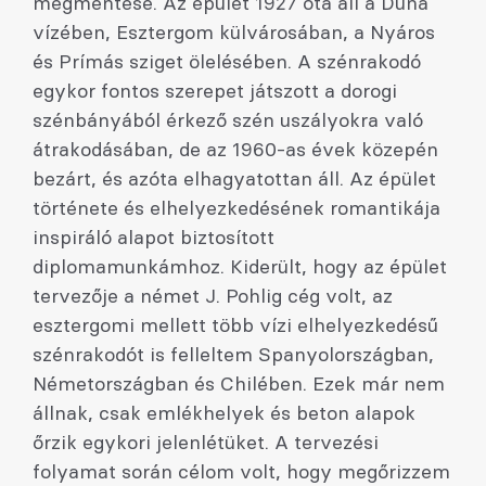
megmentése. Az épület 1927 óta áll a Duna
vízében, Esztergom külvárosában, a Nyáros
és Prímás sziget ölelésében. A szénrakodó
egykor fontos szerepet játszott a dorogi
szénbányából érkező szén uszályokra való
átrakodásában, de az 1960-as évek közepén
bezárt, és azóta elhagyatottan áll. Az épület
története és elhelyezkedésének romantikája
inspiráló alapot biztosított
diplomamunkámhoz. Kiderült, hogy az épület
tervezője a német J. Pohlig cég volt, az
esztergomi mellett több vízi elhelyezkedésű
szénrakodót is felleltem Spanyolországban,
Németországban és Chilében. Ezek már nem
állnak, csak emlékhelyek és beton alapok
őrzik egykori jelenlétüket. A tervezési
folyamat során célom volt, hogy megőrizzem