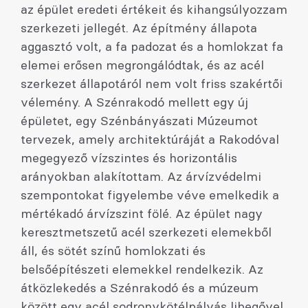
az épület eredeti értékeit és kihangsúlyozzam
szerkezeti jellegét. Az építmény állapota
aggasztó volt, a fa padozat és a homlokzat fa
elemei erősen megrongálódtak, és az acél
szerkezet állapotáról nem volt friss szakértői
vélemény. A Szénrakodó mellett egy új
épületet, egy Szénbányászati Múzeumot
tervezek, amely architektúráját a Rakodóval
megegyező vízszintes és horizontális
arányokban alakítottam. Az árvízvédelmi
szempontokat figyelembe véve emelkedik a
mértékadó árvízszint fölé. Az épület nagy
keresztmetszetű acél szerkezeti elemekből
áll, és sötét színű homlokzati és
belsőépítészeti elemekkel rendelkezik. Az
átközlekedés a Szénrakodó és a múzeum
között egy acél sodronykötélpályás libegővel