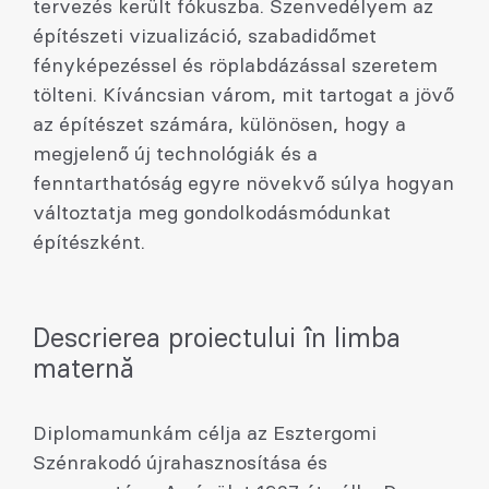
tervezés került fókuszba. Szenvedélyem az
építészeti vizualizáció, szabadidőmet
fényképezéssel és röplabdázással szeretem
tölteni. Kíváncsian várom, mit tartogat a jövő
az építészet számára, különösen, hogy a
megjelenő új technológiák és a
fenntarthatóság egyre növekvő súlya hogyan
változtatja meg gondolkodásmódunkat
építészként.
Descrierea proiectului în limba
maternă
Diplomamunkám célja az Esztergomi
Szénrakodó újrahasznosítása és