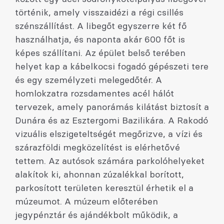
történik, amely visszaidézi a régi csillés
szénszállítást. A libegőt egyszerre két fő
használhatja, és naponta akár 600 főt is
képes szállítani. Az épület belső terében
helyet kap a kábelkocsi fogadó gépészeti tere
és egy személyzeti melegedőtér. A
homlokzatra rozsdamentes acél hálót
tervezek, amely panorámás kilátást biztosít a
Dunára és az Esztergomi Bazilikára. A Rakodó
vizuális elszigeteltségét megőrizve, a vízi és
szárazföldi megközelítést is elérhetővé
tettem. Az autósok számára parkolóhelyeket
alakítok ki, ahonnan zúzalékkal borított,
parkosított területen keresztül érhetik el a
múzeumot. A múzeum előterében
jegypénztár és ajándékbolt működik, a