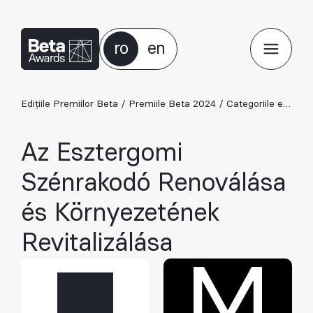
ro
en
Edițiile Premiilor Beta
/
Premiile Beta 2024
/
Categoriile ediției 2024
Az Esztergomi
Szénrakodó Renoválása
és Környezetének
Revitalizálása
M