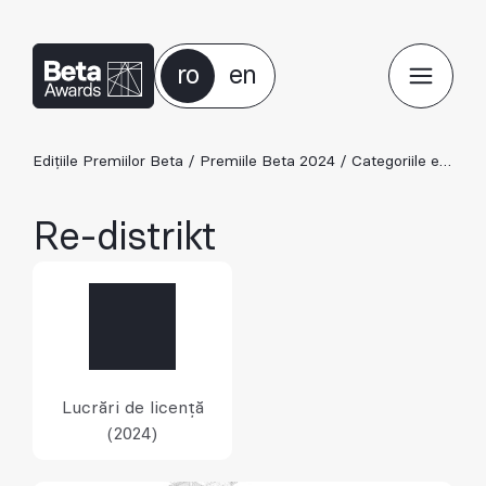
ro
en
Edițiile Premiilor Beta
/
Premiile Beta 2024
/
Categoriile ediției 2024
Re-distrikt
Lucrări de licență
(2024)