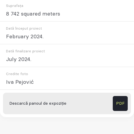
Suprafața
8 742 squared meters
Dată început proiect
February 2024.
Dată finalizare proiect
July 2024.
Credite foto
Iva Pejović
Descarcă panoul de expoziție
PDF