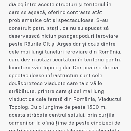
dialog între aceste structuri și teritoriul în
care se așează, oferind contraste atât
problematice cât și spectaculoase. S-au
construit patru stații, ce nu au apucat să
deservească niciun pasager,poduri feroviare
peste Râurile Olt și Argeș dar și două dintre
cele mai lungi tuneluri feroviare din România,
care devin astăzi scurtături în teritoriu pentru
locuitorii văii Topologului. Dar poate cele mai
spectaculoase infrastructuri sunt cele
douăsprezece viaducte care taie văile
străbătute, printre care și cel mai lung
viaduct de cale ferată din România, Viaductul
Topolog. Cu o lungime de peste 1500 m,
acesta străbate centrul satului, prin curțile
oamenilor, la o înălțime de peste cincizeci de
metri devenind o ruină kilometrică absorbită