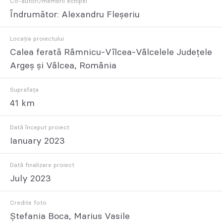
Co-autori/membrii echipei
Îndrumător: Alexandru Fleșeriu
Locația proiectului
Calea ferată Râmnicu-Vîlcea-Vâlcelele Județele
Argeș și Vâlcea, România
Suprafața
41 km
Dată început proiect
Ianuary 2023
Dată finalizare proiect
July 2023
Credite foto
Ștefania Boca, Marius Vasile