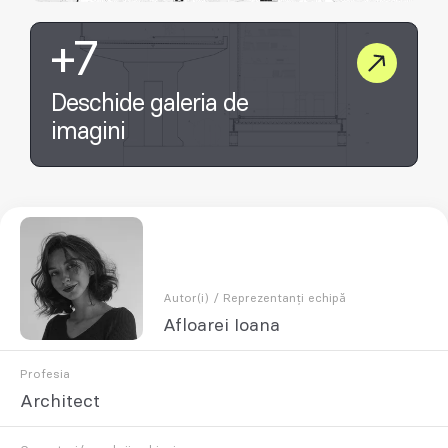
+7
Deschide galeria de
imagini
Autor(i) / Reprezentanți echipă
Afloarei Ioana
Profesia
Architect