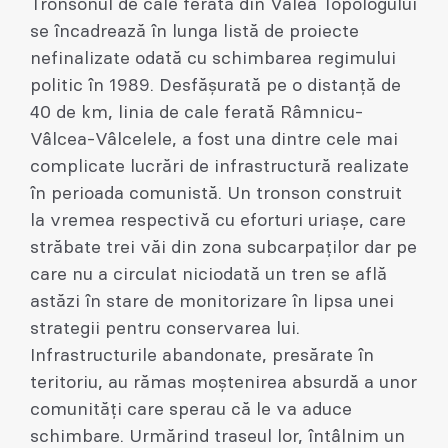
Tronsonul de cale ferată din Valea Topologului
se încadrează în lunga listă de proiecte
nefinalizate odată cu schimbarea regimului
politic în 1989. Desfășurată pe o distanță de
40 de km, linia de cale ferată Râmnicu-
Vâlcea-Vâlcelele, a fost una dintre cele mai
complicate lucrări de infrastructură realizate
în perioada comunistă. Un tronson construit
la vremea respectivă cu eforturi uriașe, care
străbate trei văi din zona subcarpaților dar pe
care nu a circulat niciodată un tren se află
astăzi în stare de monitorizare în lipsa unei
strategii pentru conservarea lui.
Infrastructurile abandonate, presărate în
teritoriu, au rămas moștenirea absurdă a unor
comunități care sperau că le va aduce
schimbare. Urmărind traseul lor, întâlnim un