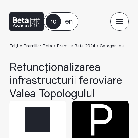
ro
en
Edițiile Premiilor Beta
/
Premiile Beta 2024
/
Categoriile ediției 2024
Refuncționalizarea
infrastructurii feroviare
Valea Topologului
P