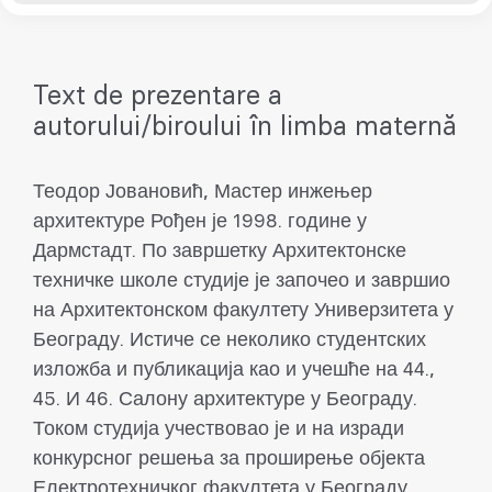
Text de prezentare a
autorului/biroului în limba maternă
Теодор Јовановић, Мастер инжењер
архитектуре Рођен је 1998. године у
Дармстадт. По завршетку Архитектонске
техничке школе студије је започео и завршио
на Архитектонском факултету Универзитета у
Београду. Истиче се неколико студентских
изложба и публикација као и учешће на 44.,
45. И 46. Салону архитектуре у Београду.
Током студија учествовао је и на изради
конкурсног решења за проширење објекта
Електротехничког факултета у Београду.