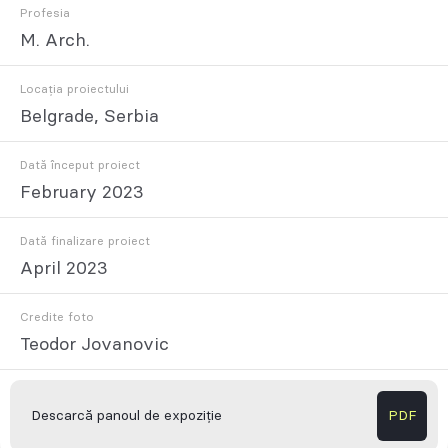
Profesia
M. Arch.
Locația proiectului
Belgrade, Serbia
Dată început proiect
February 2023
Dată finalizare proiect
April 2023
Credite foto
Teodor Jovanovic
Descarcă panoul de expoziție
PDF