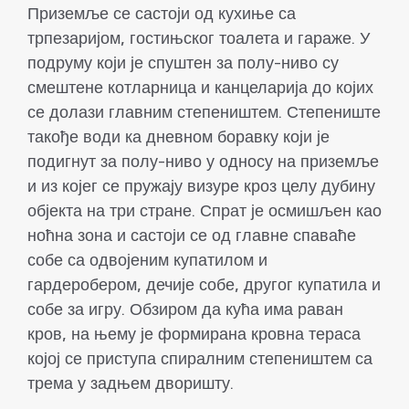
Приземље се састоји од кухиње са
трпезаријом, гостињског тоалета и гараже. У
подруму који је спуштен за полу-ниво су
смештене котларница и канцеларија до којих
се долази главним степеништем. Степениште
такође води ка дневном боравку који је
подигнут за полу-ниво у односу на приземље
и из којег се пружају визуре кроз целу дубину
објекта на три стране. Спрат је осмишљен као
ноћна зона и састоји се од главне спаваће
собе са одвојеним купатилом и
гардеробером, дечије собе, другог купатила и
собе за игру. Обзиром да кућа има раван
кров, на њему је формирана кровна тераса
којој се приступа спиралним степеништем са
трема у задњем дворишту.