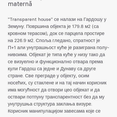
maternă
"Transparent house" се налази на Гардошу у
Земуну. Површина објекта је 179.8 м2 (са
кровном терасом), док се парцела простире
на 226.9 м2. Споља гледано, спратност је
П+1 али унутрашњост куће је разиграна полу-
нивоима. Објекат је типа куће у низу тако да
се визуелно и функционално отвара према
кули Гардош са једне и Дунаву са друге
стране. Све преграде у објекту, осим
носећих, су стаклене и на тај начин корисник
има могућност да отвори цео објекат и да
оствари потпуну транспарентност без да му
унутрушња структура заклања визуре.
Корисник манипулацијом завесама које се