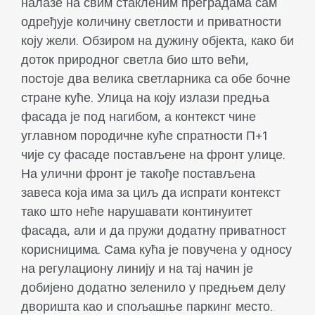
налазе на свим стакленим преградама сам
одређује количину светлости и приватности
коју жели. Обзиром на дужину објекта, како би
доток природног светла био што већи,
постоје два велика светларника са обе бочне
стране куће. Улица на коју излази предња
фасада је под нагибом, а контекст чине
углавном породичне куће спратности П+1
чије су фасаде постављене на фронт улице.
На улични фронт је такође постављена
завеса која има за циљ да испрати контекст
тако што неће нарушавати континуитет
фасада, али и да пружи додатну приватност
корисницима. Сама кућа је повучена у односу
на регулациону линију и на тај начин је
добијено додатно зеленило у предњем делу
дворишта као и спољашње паркинг место.