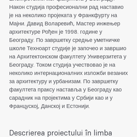
Након студија професионални рад наставио
је на неколико пројеката у Франкфурту на
Мајни. Давид Воларевић, Мастер инжењер
архитектуре Рођен је 1998. године у
Београду. По завршетку средње уметничке
школе Техноарт студије је започео и завршио
на Архитектонском факултету Универзитета у
Београду. Током студија учествовао је на
неколико интернационалних изложби везаних
за архитектуру и урбанизам. По завршетку
факултета праксу наставља у Београду као
сарадник на пројектима у Србији као и у
Француској, Данској и Естонији.
Descrierea proiectului în limba