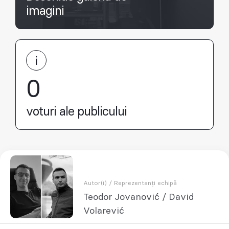
imagini
0
voturi ale publicului
Autor(i) / Reprezentanți echipă
Teodor Jovanović / David
Volarević