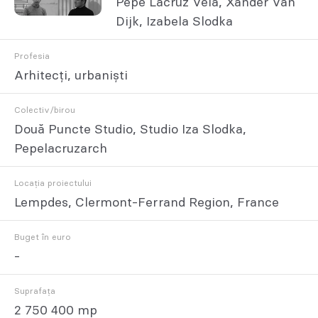
Pepe Lacruz Vela, Xander Van
Dijk, Izabela Slodka
Profesia
Arhitecți, urbaniști
Colectiv/birou
Două Puncte Studio, Studio Iza Slodka,
Pepelacruzarch
Locația proiectului
Lempdes, Clermont-Ferrand Region, France
Buget în euro
-
Suprafața
2 750 400 mp