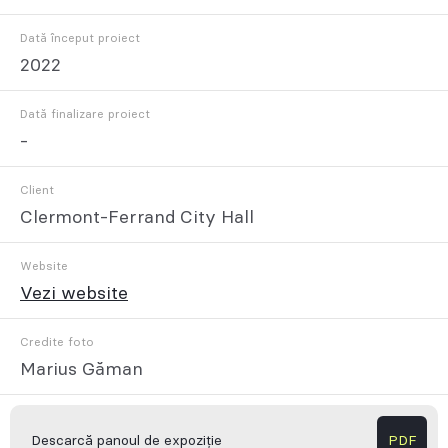
Dată început proiect
2022
Dată finalizare proiect
-
Client
Clermont-Ferrand City Hall
Website
Vezi website
Credite foto
Marius Găman
Descarcă panoul de expoziție
PDF