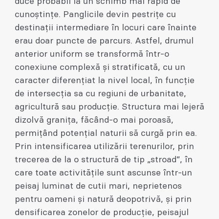
duce probabil la un schimb mai rapid de
cunoștințe. Panglicile devin pestrițe cu
destinații intermediare în locuri care înainte
erau doar puncte de parcurs. Astfel, drumul
anterior uniform se transformă într-o
conexiune complexă și stratificată, cu un
caracter diferențiat la nivel local, în funcție
de intersecția sa cu regiuni de urbanitate,
agricultură sau producție. Structura mai lejeră
dizolvă granița, făcând-o mai poroasă,
permițând potențial naturii să curgă prin ea.
Prin intensificarea utilizării terenurilor, prin
trecerea de la o structură de tip „stroad”, în
care toate activitățile sunt ascunse într-un
peisaj luminat de cutii mari, neprietenos
pentru oameni și natură deopotrivă, și prin
densificarea zonelor de producție, peisajul