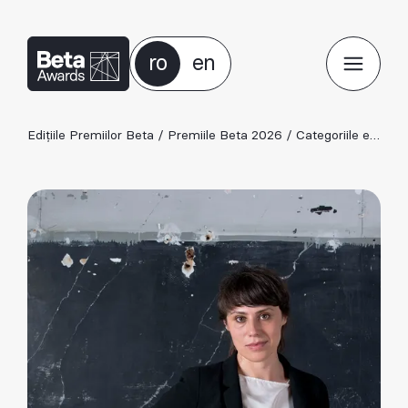
ro
en
Edițiile Premiilor Beta
/
Premiile Beta 2026
/
Categoriile ediției 2026