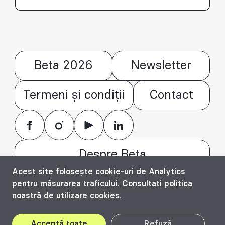
Beta 2026
Newsletter
Termeni și condiții
Contact
Despre Beta
Acest site folosește cookie-uri de Analytics
© Bienala timișoreană de arhitectură Beta
pentru măsurarea traficului. Consultați
politica
2016 - 2026. All rights reserved.
noastră de utilizare cookies
.
Top
Acceptă toate
Refuză