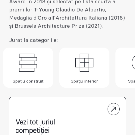
Award în 2018 și selectat pe lista scurtă a
premiilor T-Young Claudio De Albertis,
Medaglia d'Oro all'Architettura Italiana (2018)
și Brussels Architecture Prize (2021).
Jurat la categoriile:
Spațiu construit
Spațiu interior
Spa
Vezi tot juriul
competiției