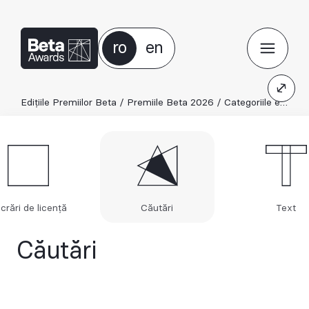
ro
en
Edițiile Premiilor Beta
/
Premiile Beta 2026
/
Categoriile ediției 2026
crări de licență
Căutări
Text
Căutări