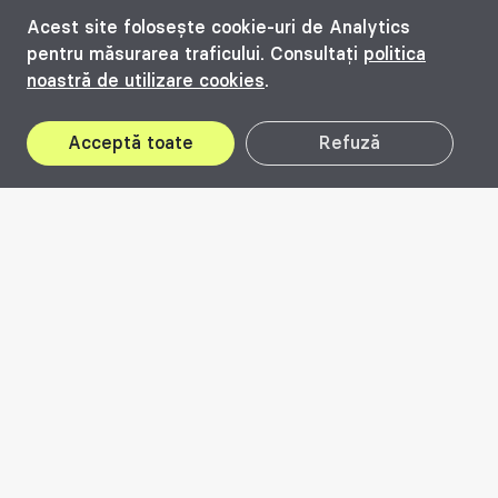
Acest site folosește cookie-uri de Analytics
pentru măsurarea traficului. Consultați
politica
noastră de utilizare cookies
.
Acceptă toate
Refuză
02
Iul
25
Oct
Aplică la Premiile
Beta
Prin categoria
Căutări,
încurajăm corpul
profesional, societatea civilă, administrațiile