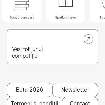
Spațiu construit
Spațiu interior
Spa
Vezi tot juriul
competiției
Beta 2026
Newsletter
Termeni și condiții
Contact