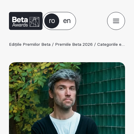
ro
en
Edițiile Premiilor Beta
/
Premiile Beta 2026
/
Categoriile ediției 2026