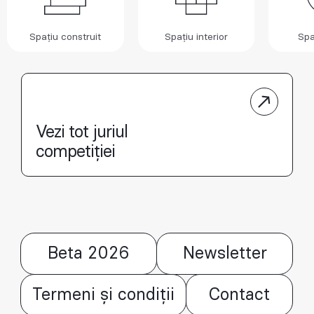
Spațiu construit
Spațiu interior
Spa
Vezi tot juriul
competiției
Beta 2026
Newsletter
Termeni și condiții
Contact