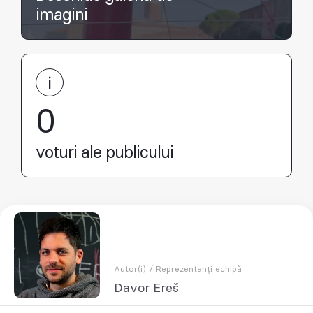
imagini
0
voturi ale publicului
Autor(i) / Reprezentanți echipă
Davor Ereš