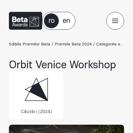
ro
en
Edițiile Premiilor Beta
/
Premiile Beta 2024
/
Categoriile ediției 2024
Orbit Venice Workshop
Căutări (2024)